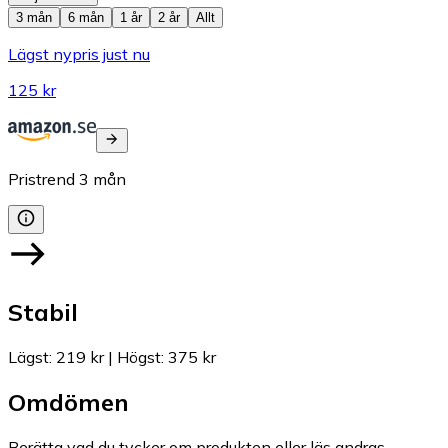
3 mån
6 mån
1 år
2 år
Allt
Lägst nypris just nu
125 kr
Pristrend
3
mån
Stabil
Lägst
:
219 kr
|
Högst
:
375 kr
Omdömen
Berätta vad du tycker om produkten eller läs andras