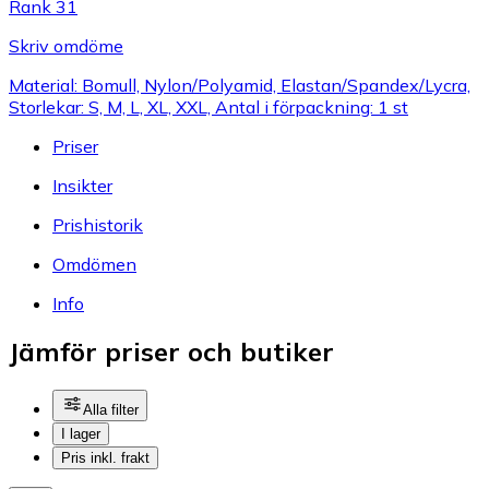
Rank 31
Skriv omdöme
Material: Bomull, Nylon/Polyamid, Elastan/Spandex/Lycra,
Storlekar: S, M, L, XL, XXL, Antal i förpackning: 1 st
Priser
Insikter
Prishistorik
Omdömen
Info
Jämför priser och butiker
Alla filter
I lager
Pris inkl. frakt