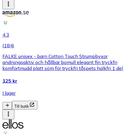
4.3
(
184
)
FALKE unisex - barn Cotton Touch Strumpbyxor
andningsaktiv och hållbar bomull elegant fin tryckfri
komfortmudd platt söm för tryckfri tåspets halkfri 1 del
125 kr
I lager
Till butik