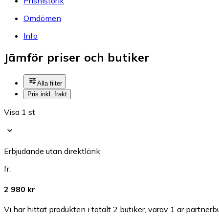
Prishistorik
Omdömen
Info
Jämför priser och butiker
Alla filter
Pris inkl. frakt
Visa 1 st
Erbjudande utan direktlänk
fr.
2 980 kr
Vi har hittat produkten i totalt 2 butiker, varav 1 är partnerbu