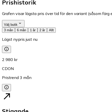
Prishistorik
Grafen visar lägsta pris över tid för den variant (såsom färg e
Välj butik
3 mån
6 mån
1 år
2 år
Allt
Lägst nypris just nu
2 980 kr
CDON
Pristrend
3
mån
Stigande