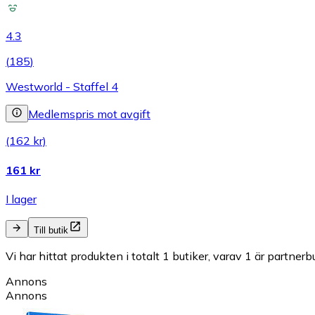
4.3
(
185
)
Westworld - Staffel 4
Medlemspris mot avgift
(162 kr)
161 kr
I lager
Till butik
Vi har hittat produkten i totalt 1 butiker, varav 1 är partnerbu
Annons
Annons