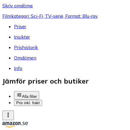
Skriv omdöme
Filmkategori: Sci-Fi, TV-serie, Format: Blu-ray
Priser
Insikter
Prishistorik
Omdömen
Info
Jämför priser och butiker
Alla filter
Pris inkl. frakt