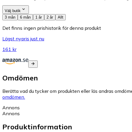
Välj butik
3 mån
6 mån
1 år
2 år
Allt
Det finns ingen prishistorik för denna produkt
Lägst nypris just nu
161 kr
Omdömen
Berätta vad du tycker om produkten eller läs andras omdöme
omdömen.
Annons
Annons
Produktinformation