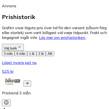
Annons
Prishistorik
Grafen visar lägsta pris över tid för den variant (såsom färg
eller storlek) som varit billigast vid varje tidpunkt. Frakt och
begagnat ingår inte.
Läs mer om prishistoriken.
Välj butik
3 mån
6 mån
1 år
2 år
Allt
Lägst nypris just nu
525 kr
Pristrend
3
mån