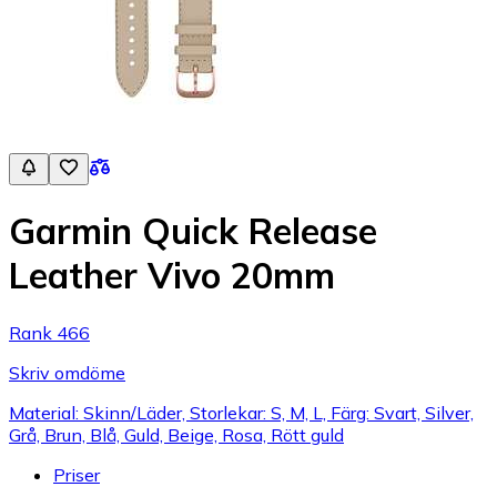
Garmin Quick Release
Leather Vivo 20mm
Rank 466
Skriv omdöme
Material: Skinn/Läder, Storlekar: S, M, L, Färg: Svart, Silver,
Grå, Brun, Blå, Guld, Beige, Rosa, Rött guld
Priser