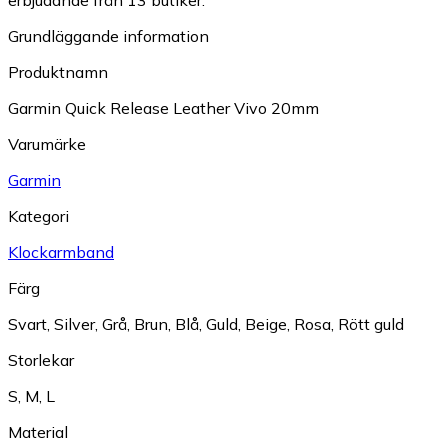
erbjudande från 13 butiker.
Grundläggande information
Produktnamn
Garmin Quick Release Leather Vivo 20mm
Varumärke
Garmin
Kategori
Klockarmband
Färg
Svart
,
Silver
,
Grå
,
Brun
,
Blå
,
Guld
,
Beige
,
Rosa
,
Rött guld
Storlekar
S
,
M
,
L
Material