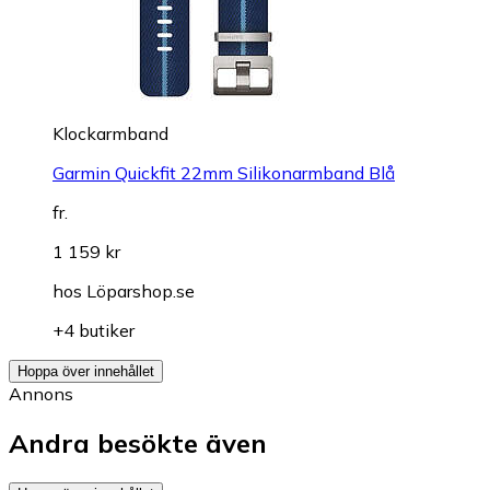
Klockarmband
Garmin Quickfit 22mm Silikonarmband Blå
fr.
1 159 kr
hos
Löparshop.se
+4 butiker
Hoppa över innehållet
Annons
Andra besökte även