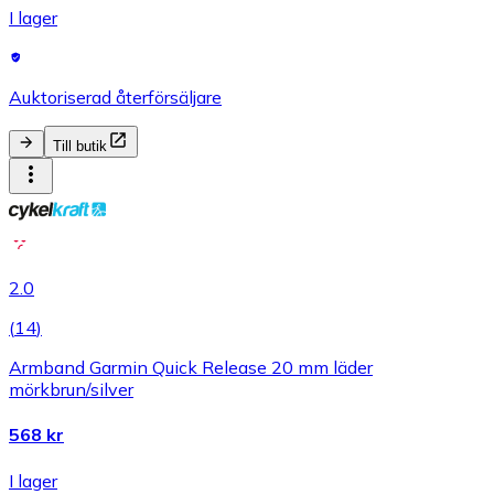
I lager
Auktoriserad återförsäljare
Till butik
2.0
(
14
)
Armband Garmin Quick Release 20 mm läder
mörkbrun/silver
568 kr
I lager