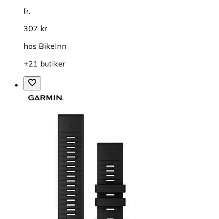
fr.
307 kr
hos
BikeInn
+21 butiker