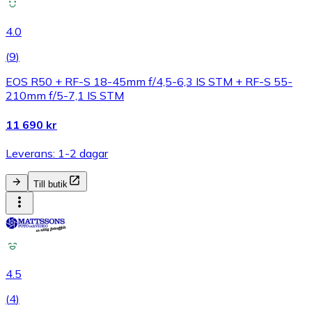
4.0
(
9
)
EOS R50 + RF-S 18-45mm f/4,5-6,3 IS STM + RF-S 55-
210mm f/5-7,1 IS STM
11 690 kr
Leverans: 1-2 dagar
Till butik
4.5
(
4
)