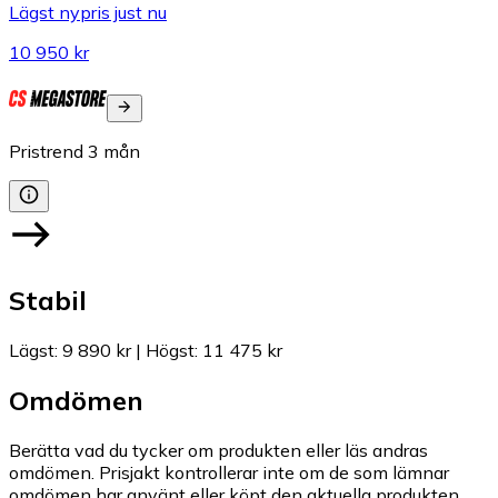
Lägst nypris just nu
10 950 kr
Pristrend
3
mån
Stabil
Lägst
:
9 890 kr
|
Högst
:
11 475 kr
Omdömen
Berätta vad du tycker om produkten eller läs andras
omdömen. Prisjakt kontrollerar inte om de som lämnar
omdömen har använt eller köpt den aktuella produkten.