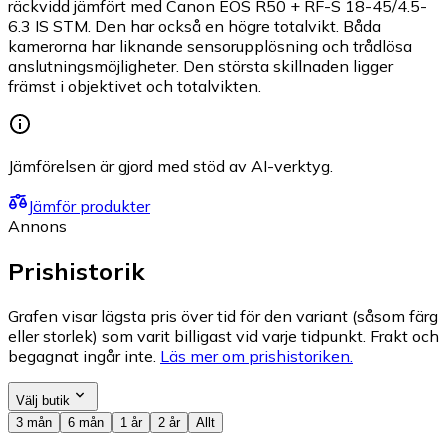
räckvidd jämfört med Canon EOS R50 + RF-S 18-45/4.5-
6.3 IS STM. Den har också en högre totalvikt. Båda
kamerorna har liknande sensorupplösning och trådlösa
anslutningsmöjligheter. Den största skillnaden ligger
främst i objektivet och totalvikten.
Jämförelsen är gjord med stöd av AI-verktyg.
Jämför produkter
Annons
Prishistorik
Grafen visar lägsta pris över tid för den variant (såsom färg
eller storlek) som varit billigast vid varje tidpunkt. Frakt och
begagnat ingår inte.
Läs mer om prishistoriken.
Välj butik
3 mån
6 mån
1 år
2 år
Allt