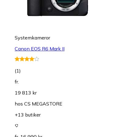
Systemkameror
Canon EOS R6 Mark II
(
1
)
fr.
19 813 kr
hos
CS MEGASTORE
+13 butiker
fr. 16 990 kr