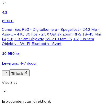
4.3
(
500+
)
Canon Eos R50 - Digitalkamera - Spegellöst - 24.2 Mp -
Aps-C - 4 K / 30 Fps - 2.5X Optisk Zoom Rf-S 18-45 Mm
F4,5-6,3 Is Stm Objektiv, 55-210 Mm F5,0-7,1 Is Stm
Objektiv - Wi-Fi, Bluetooth - Svart
10 950 kr
Leverans: 4-7 dagar
Till butik
Visa 3 st
Erbjudanden utan direktlänk