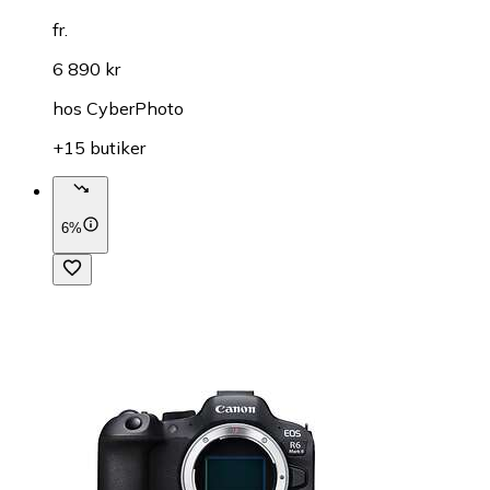
fr.
6 890 kr
hos
CyberPhoto
+15 butiker
6%