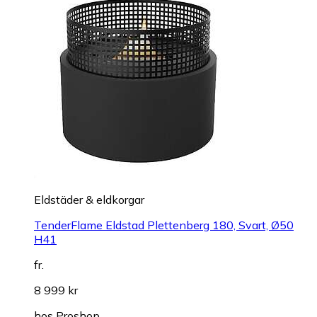
Eldstäder & eldkorgar
TenderFlame Eldstad Plettenberg 180, Svart, Ø50
H41
fr.
8 999 kr
hos
Proshop