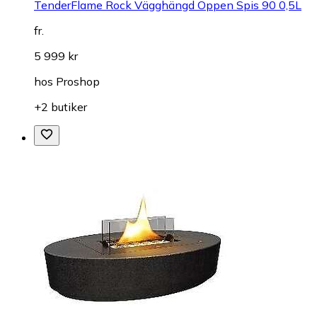
TenderFlame Rock Vägghängd Öppen Spis 90 0,5L
fr.
5 999 kr
hos
Proshop
+2 butiker