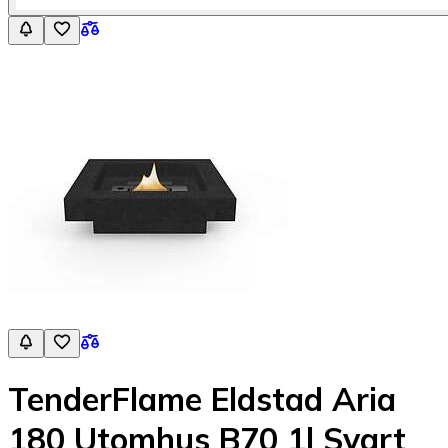
TenderFlame Eldstad Aria
180 Utomhus B70 1l Svart