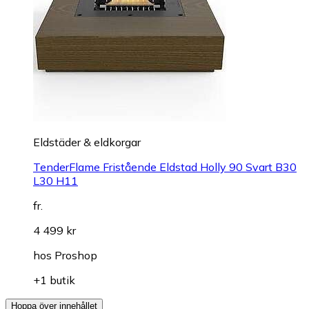
Eldstäder & eldkorgar
TenderFlame Fristående Eldstad Holly 90 Svart B30
L30 H11
fr.
4 499 kr
hos
Proshop
+1 butik
Hoppa över innehållet