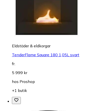
Eldstäder & eldkorgar
TenderFlame Square 180 1,05L svart
fr.
5 999 kr
hos
Proshop
+1 butik