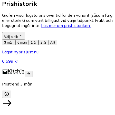
Prishistorik
Grafen visar lägsta pris över tid för den variant (såsom färg
eller storlek) som varit billigast vid varje tidpunkt. Frakt och
begagnat ingår inte.
Läs mer om prishistoriken.
Välj butik
3 mån
6 mån
1 år
2 år
Allt
Lägst nypris just nu
6 599 kr
Pristrend
3
mån