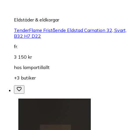
Eldstäder & eldkorgar
TenderFlame Fristående Eldstad Carnation 32, Svart,
B32 H7 D22
fr.
3 150 kr
hos
lamportillallt
+3 butiker