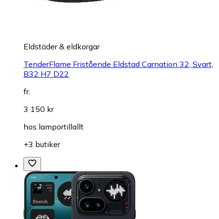
Eldstäder & eldkorgar
TenderFlame Fristående Eldstad Carnation 32, Svart,
B32 H7 D22
fr.
3 150 kr
hos
lamportillallt
+3 butiker