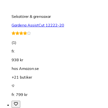
Sekatörer & grensaxar
Gardena AssistCut 12222-20
(
1
)
fr.
938 kr
hos
Amazon.se
+21 butiker
fr. 799 kr