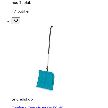
hos
Toolab
+7 butiker
Snöredskap
Gardena Combisystem ES 40