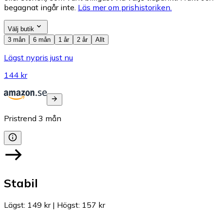
begagnat ingår inte.
Läs mer om prishistoriken.
Välj butik
3 mån
6 mån
1 år
2 år
Allt
Lägst nypris just nu
144 kr
Pristrend
3
mån
Stabil
Lägst
:
149 kr
|
Högst
:
157 kr