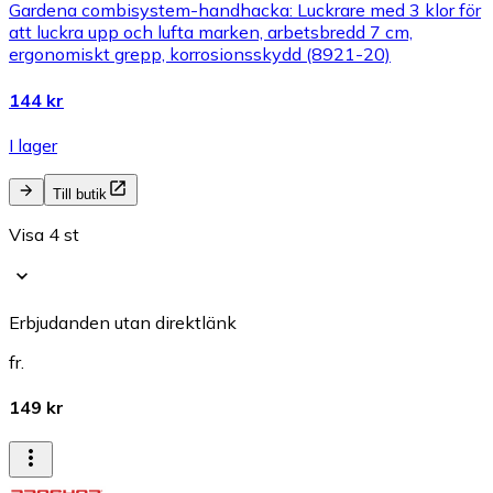
Gardena combisystem-handhacka: Luckrare med 3 klor för
att luckra upp och lufta marken, arbetsbredd 7 cm,
ergonomiskt grepp, korrosionsskydd (8921-20)
144 kr
I lager
Till butik
Visa 4 st
Erbjudanden utan direktlänk
fr.
149 kr