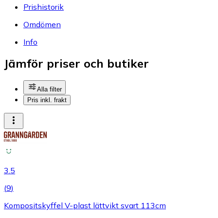
Prishistorik
Omdömen
Info
Jämför priser och butiker
Alla filter
Pris inkl. frakt
3.5
(
9
)
Kompositskyffel V-plast lättvikt svart 113cm