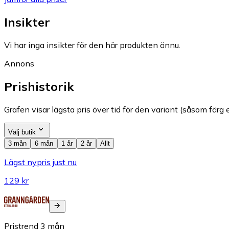
Insikter
Vi har inga insikter för den här produkten ännu.
Annons
Prishistorik
Grafen visar lägsta pris över tid för den variant (såsom färg e
Välj butik
3 mån
6 mån
1 år
2 år
Allt
Lägst nypris just nu
129 kr
Pristrend
3
mån