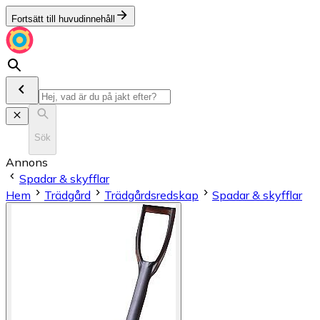
Fortsätt till huvudinnehåll
Sök
Annons
Spadar & skyfflar
Hem
Trädgård
Trädgårdsredskap
Spadar & skyfflar