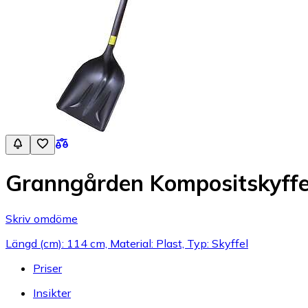
Granngården Kompositskyffe
Skriv omdöme
Längd (cm): 114 cm, Material: Plast, Typ: Skyffel
Priser
Insikter