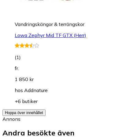
Vandringskängor & terrängskor
Lowa Zephyr Mid TF GTX (Herr)
(
1
)
fr.
1 850 kr
hos
Addnature
+6 butiker
Hoppa över innehållet
Annons
Andra besökte även