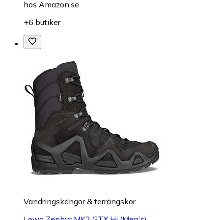
hos
Amazon.se
+6 butiker
Vandringskängor & terrängskor
Lowa Zephyr MK2 GTX Hi (Men's)