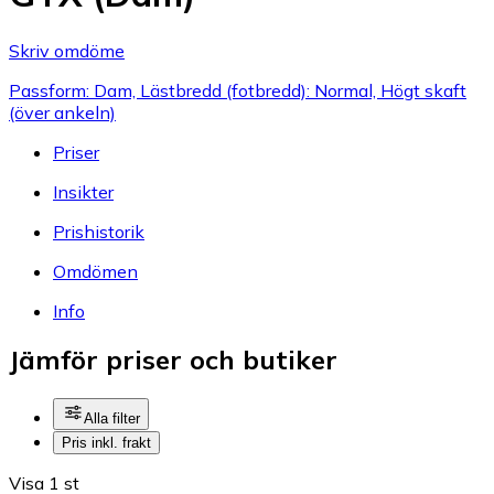
Skriv omdöme
Passform: Dam, Lästbredd (fotbredd): Normal, Högt skaft
(över ankeln)
Priser
Insikter
Prishistorik
Omdömen
Info
Jämför priser och butiker
Alla filter
Pris inkl. frakt
Visa 1 st