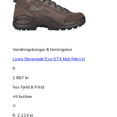
Vandringskängor & terrängskor
Lowa Renegade Evo GTX Mid (Men's)
fr.
1 887 kr
hos
Fjeld & Fritid
+9 butiker
fr. 2 124 kr