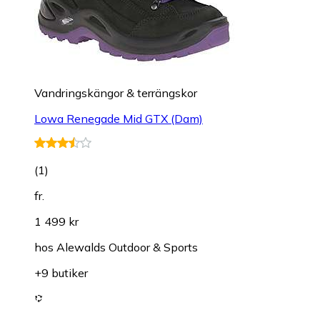
Vandringskängor & terrängskor
Lowa Renegade Mid GTX (Dam)
(
1
)
fr.
1 499 kr
hos
Alewalds Outdoor & Sports
+9 butiker