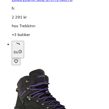
fr.
2 291 kr
hos
TrekkInn
+3 butiker
5%