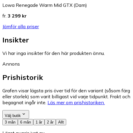
Lowa Renegade Warm Mid GTX (Dam)
fr.
3 299 kr
Jämför alla priser
Insikter
Vi har inga insikter för den här produkten ännu.
Annons
Prishistorik
Grafen visar lägsta pris över tid för den variant (såsom färg
eller storlek) som varit billigast vid varje tidpunkt. Frakt och
begagnat ingår inte.
Läs mer om prishistoriken.
Välj butik
3 mån
6 mån
1 år
2 år
Allt
Lägst nypris just nu