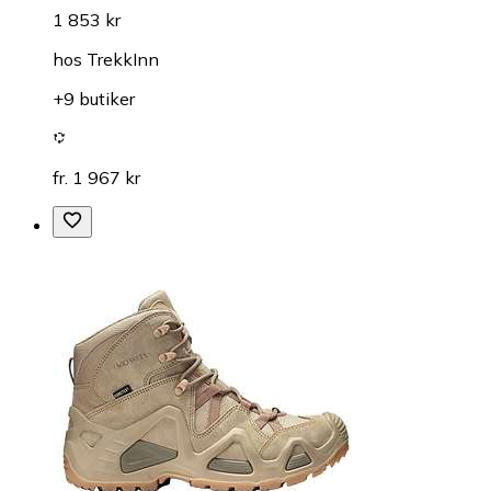
1 853 kr
hos
TrekkInn
+9 butiker
fr. 1 967 kr