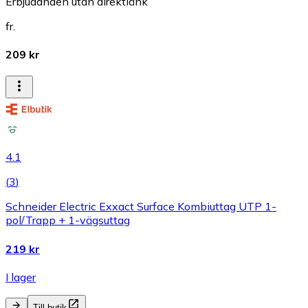
Erbjudanden utan direktlänk
fr.
209 kr
4.1
(
3
)
Schneider Electric Exxact Surface Kombiuttag UTP 1-
pol/Trapp + 1-vägsuttag
219 kr
I lager
Till butik