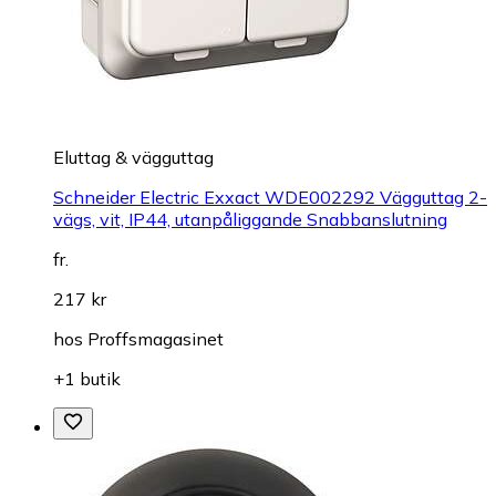
Eluttag & vägguttag
Schneider Electric Exxact WDE002292 Vägguttag 2-
vägs, vit, IP44, utanpåliggande Snabbanslutning
fr.
217 kr
hos
Proffsmagasinet
+1 butik