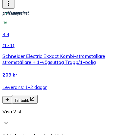
4.4
(
171
)
Schneider Electric Exxact Kombi-strömställare
strömställare + 1-vägsuttag Trapp/1-polig
209 kr
Leverans: 1-2 dagar
Till butik
Visa 2 st