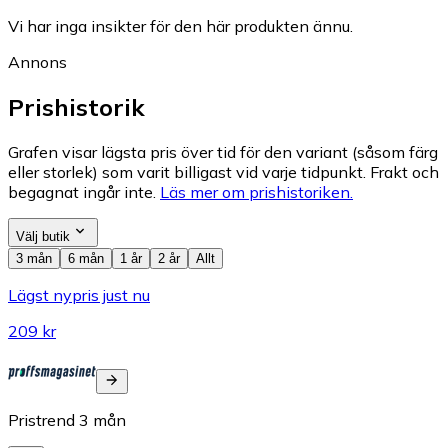
Vi har inga insikter för den här produkten ännu.
Annons
Prishistorik
Grafen visar lägsta pris över tid för den variant (såsom färg
eller storlek) som varit billigast vid varje tidpunkt. Frakt och
begagnat ingår inte.
Läs mer om prishistoriken.
Välj butik
3 mån
6 mån
1 år
2 år
Allt
Lägst nypris just nu
209 kr
Pristrend
3
mån