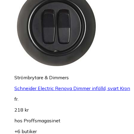
Strömbrytare & Dimmers
Schneider Electric Renova Dimmer infälld, svart Kron
fr.
218 kr
hos
Proffsmagasinet
+6 butiker