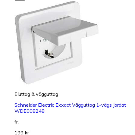
Eluttag & vägguttag
Schneider Electric Exxact Vägguttag 1-vägs Jordat
WDE008248
fr.
199 kr