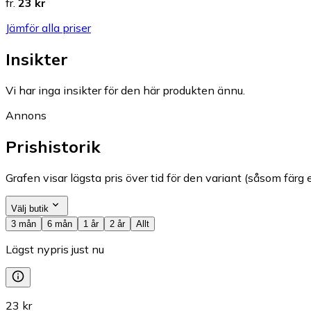
fr.
23 kr
Jämför alla priser
Insikter
Vi har inga insikter för den här produkten ännu.
Annons
Prishistorik
Grafen visar lägsta pris över tid för den variant (såsom färg e
Välj butik
3 mån
6 mån
1 år
2 år
Allt
Lägst nypris just nu
23 kr