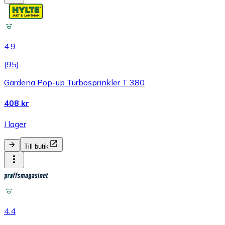
4.9
(
95
)
Gardena Pop-up Turbosprinkler T 380
408 kr
I lager
Till butik
4.4