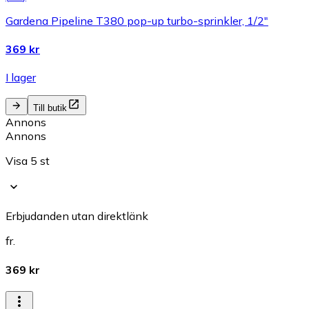
Gardena Pipeline T380 pop-up turbo-sprinkler, 1/2"
369 kr
I lager
Till butik
Annons
Annons
Visa 5 st
Erbjudanden utan direktlänk
fr.
369 kr