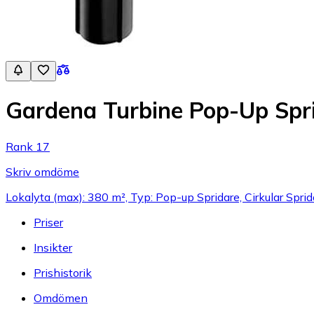
Gardena Turbine Pop-Up Spr
Rank 17
Skriv omdöme
Lokalyta (max): 380 m², Typ: Pop-up Spridare, Cirkular Sprid
Priser
Insikter
Prishistorik
Omdömen