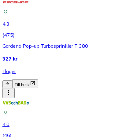
4.3
(
475
)
Gardena Pop-up Turbosprinkler T 380
327 kr
I lager
Till butik
4.0
(
46
)