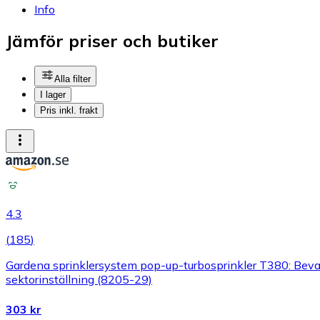
Info
Jämför priser och butiker
Alla filter
I lager
Pris inkl. frakt
4.3
(
185
)
Gardena sprinklersystem pop-up-turbosprinkler T380: Bevatt
sektorinställning (8205-29)
303 kr