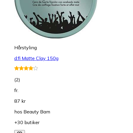
Hårstyling
d:fi Matte Clay 150g
(
2
)
fr.
87 kr
hos
Beauty Bam
+30 butiker