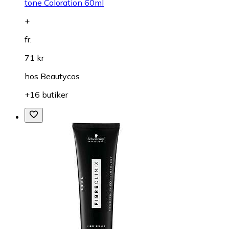
tone Coloration 60ml
+
fr.
71 kr
hos
Beautycos
+16 butiker