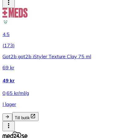
4.5
(
173
)
Got2b got2b iStyler Texture Clay 75 ml
69 kr
49 kr
0,65 kr/ml/g
I lager
Till butik