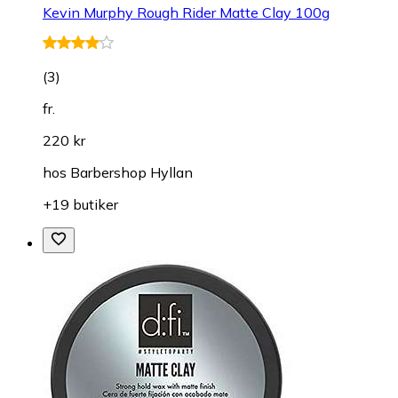
Kevin Murphy Rough Rider Matte Clay 100g
(
3
)
fr.
220 kr
hos
Barbershop Hyllan
+19 butiker