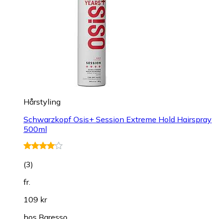
Hårstyling
Schwarzkopf Osis+ Session Extreme Hold Hairspray
500ml
(
3
)
fr.
109 kr
hos
Baresso