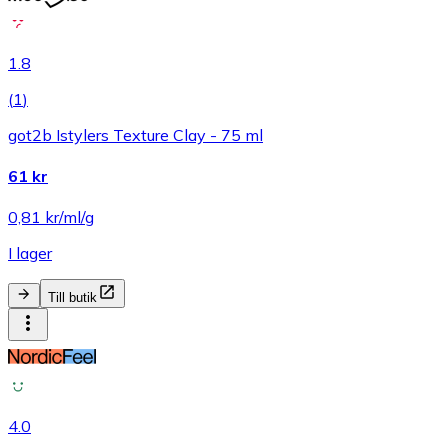
1.8
(
1
)
got2b Istylers Texture Clay - 75 ml
61 kr
0,81 kr/ml/g
I lager
Till butik
4.0