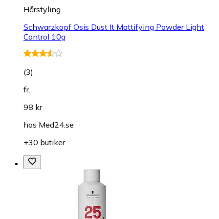
Hårstyling
Schwarzkopf Osis Dust It Mattifying Powder Light
Control 10g
(
3
)
fr.
98 kr
hos
Med24.se
+30 butiker