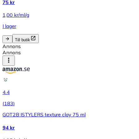
75 kr
1,00 kr/ml/g
I lager
Till butik
Annons
Annons
4.4
(
183
)
GOT2B ISTYLERS texture clay 75 ml
94 kr