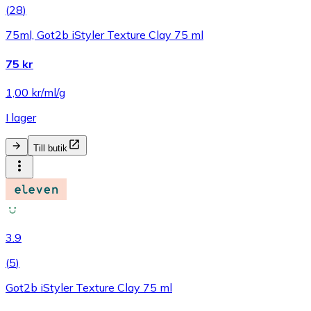
(
28
)
75ml, Got2b iStyler Texture Clay 75 ml
75 kr
1,00 kr/ml/g
I lager
Till butik
3.9
(
5
)
Got2b iStyler Texture Clay 75 ml