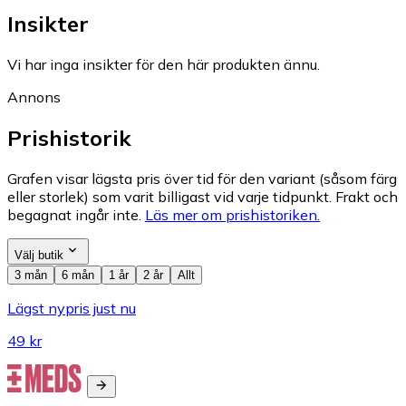
Insikter
Vi har inga insikter för den här produkten ännu.
Annons
Prishistorik
Grafen visar lägsta pris över tid för den variant (såsom färg
eller storlek) som varit billigast vid varje tidpunkt. Frakt och
begagnat ingår inte.
Läs mer om prishistoriken.
Välj butik
3 mån
6 mån
1 år
2 år
Allt
Lägst nypris just nu
49 kr