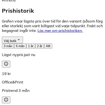
Prishistorik
Grafen visar lägsta pris över tid för den variant (såsom färg
eller storlek) som varit billigast vid varje tidpunkt. Frakt och
begagnat ingår inte.
Läs mer om prishistoriken.
Välj butik
3 mån
6 mån
1 år
2 år
Allt
Lägst nypris just nu
19 kr
Office&Print
Pristrend
3
mån