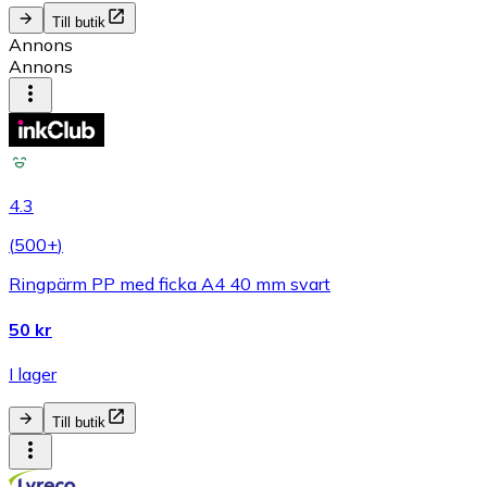
Till butik
Annons
Annons
4.3
(
500+
)
Ringpärm PP med ficka A4 40 mm svart
50 kr
I lager
Till butik