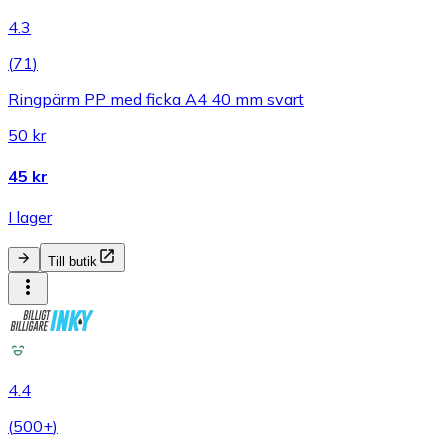
4.3
(
71
)
Ringpärm PP med ficka A4 40 mm svart
50 kr
45 kr
I lager
Till butik
4.4
(
500+
)