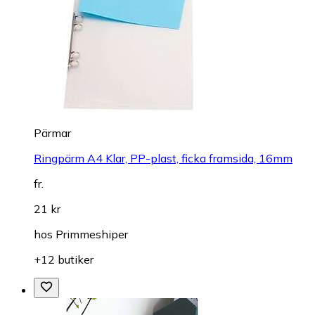
Pärmar
Ringpärm A4 Klar, PP-plast, ficka framsida, 16mm
fr.
21 kr
hos
Primmeshiper
+12 butiker