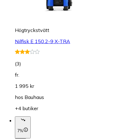
Högtryckstvätt
Nilfisk E 150.2-9 X-TRA
(
3
)
fr.
1 995 kr
hos
Bauhaus
+4 butiker
7%