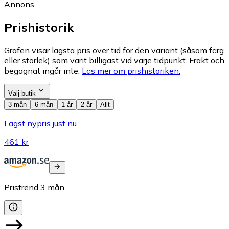
Annons
Prishistorik
Grafen visar lägsta pris över tid för den variant (såsom färg
eller storlek) som varit billigast vid varje tidpunkt. Frakt och
begagnat ingår inte.
Läs mer om prishistoriken.
Välj butik
3 mån
6 mån
1 år
2 år
Allt
Lägst nypris just nu
461 kr
Pristrend
3
mån