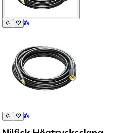
Nilfisk Högtrycksslang