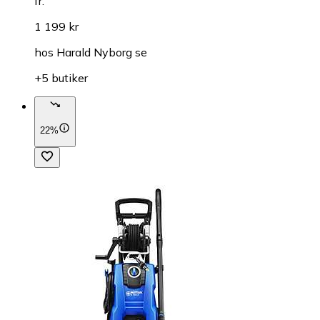
fr.
1 199 kr
hos
Harald Nyborg se
+5 butiker
22%