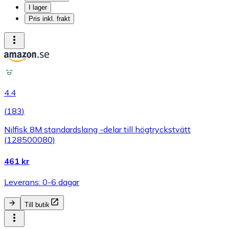
I lager
Pris inkl. frakt
4.4
(
183
)
Nilfisk 8M standardslang -delar till högtryckstvätt
(128500080)
461 kr
Leverans: 0-6 dagar
Till butik