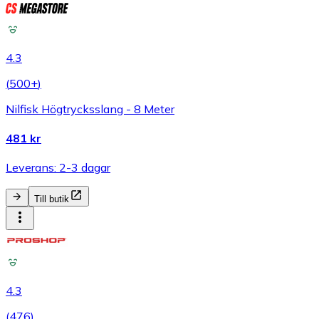
4.3
(
500+
)
Nilfisk Högtrycksslang - 8 Meter
481 kr
Leverans: 2-3 dagar
Till butik
4.3
(
476
)