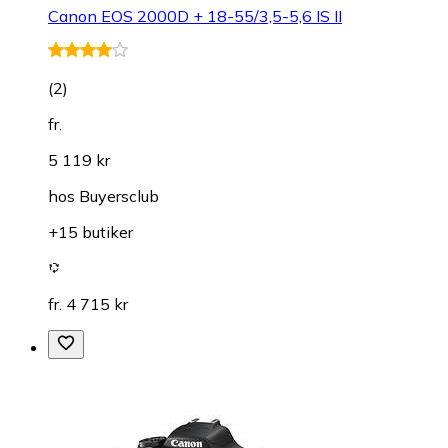
Canon EOS 2000D + 18-55/3,5-5,6 IS II
(
2
)
fr.
5 119 kr
hos
Buyersclub
+15 butiker
fr. 4 715 kr