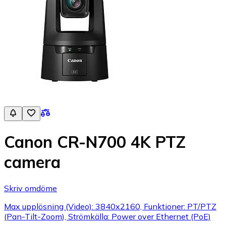
Canon CR-N700 4K PTZ
camera
Skriv omdöme
Max upplösning (Video): 3840x2160, Funktioner: PT/PTZ
(Pan-Tilt-Zoom), Strömkälla: Power over Ethernet (PoE)