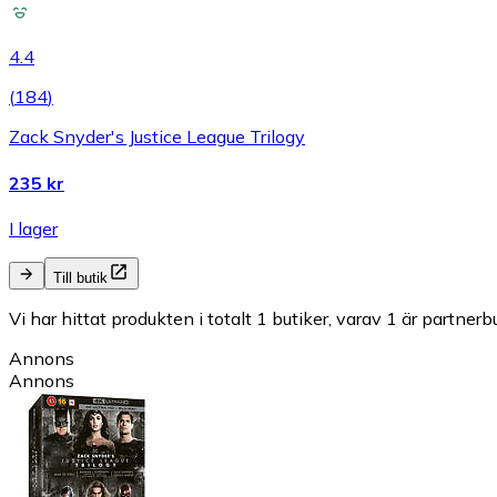
4.4
(
184
)
Zack Snyder's Justice League Trilogy
235 kr
I lager
Till butik
Vi har hittat produkten i totalt 1 butiker, varav 1 är partnerbu
Annons
Annons