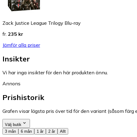
Zack Justice League Trilogy Blu-ray
fr.
235 kr
Jämför alla priser
Insikter
Vi har inga insikter för den här produkten ännu.
Annons
Prishistorik
Grafen visar lägsta pris över tid för den variant (såsom färg e
Välj butik
3 mån
6 mån
1 år
2 år
Allt