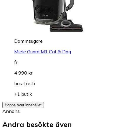
Dammsugare
Miele Guard M1 Cat & Dog
fr.
4 990 kr
hos
Tretti
+1 butik
Hoppa över innehållet
Annons
Andra besökte även