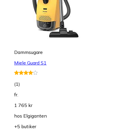
Dammsugare
Miele Guard S1
(
1
)
fr.
1 765 kr
hos
Elgiganten
+5 butiker