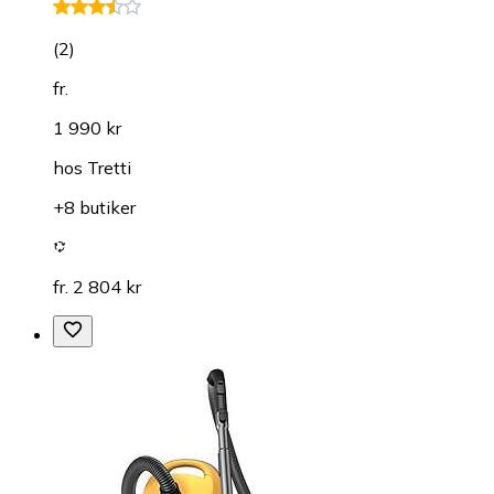
(
2
)
fr.
1 990 kr
hos
Tretti
+8 butiker
fr. 2 804 kr