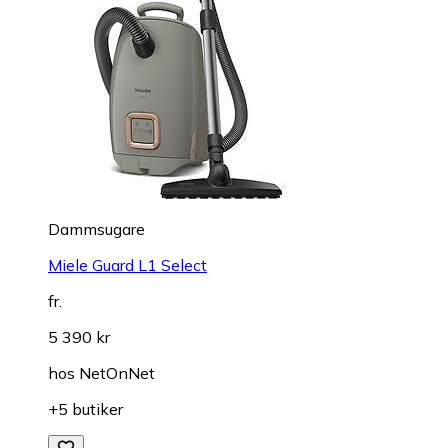
Dammsugare
Miele Guard L1 Select
fr.
5 390 kr
hos
NetOnNet
+5 butiker