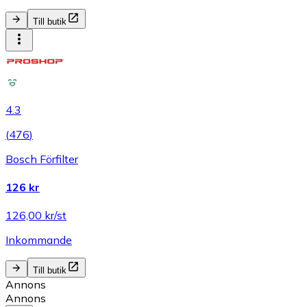
Till butik
4.3
(
476
)
Bosch Förfilter
126 kr
126,00 kr/st
Inkommande
Till butik
Annons
Annons