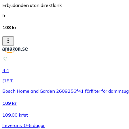
Erbjudanden utan direktlänk
fr.
108 kr
4.4
(
183
)
Bosch Home and Garden 2609256f41 förfilter för dammsug
109 kr
109,00 kr/st
Leverans: 0-6 dagar