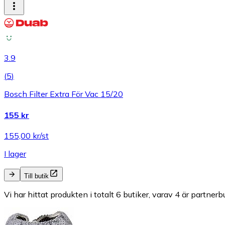
3.9
(
5
)
Bosch Filter Extra För Vac 15/20
155 kr
155,00 kr/st
I lager
Till butik
Vi har hittat produkten i totalt 6 butiker, varav 4 är partnerbu