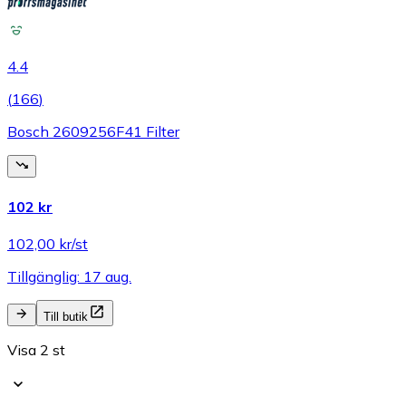
4.4
(
166
)
Bosch 2609256F41 Filter
102 kr
102,00 kr/st
Tillgänglig: 17 aug.
Till butik
Visa 2 st