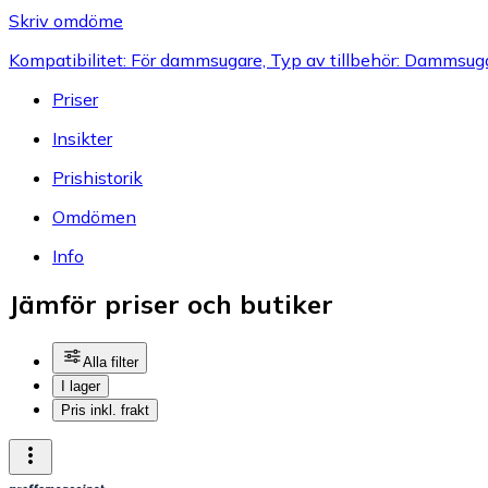
Skriv omdöme
Kompatibilitet: För dammsugare, Typ av tillbehör: Dammsugar
Priser
Insikter
Prishistorik
Omdömen
Info
Jämför priser och butiker
Alla filter
I lager
Pris inkl. frakt