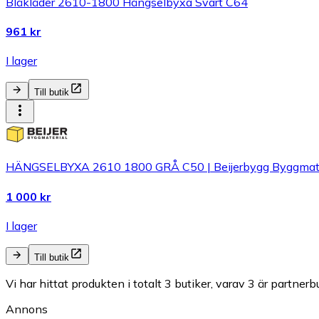
Blåkläder 2610-1800 Hängselbyxa Svart C64
961 kr
I lager
Till butik
HÄNGSELBYXA 2610 1800 GRÅ C50 | Beijerbygg Byggmate
1 000 kr
I lager
Till butik
Vi har hittat produkten i totalt 3 butiker, varav 3 är partnerbu
Annons