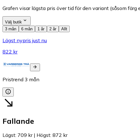
Grafen visar lägsta pris över tid för den variant (såsom färg e
Välj butik
3 mån
6 mån
1 år
2 år
Allt
Lägst nypris just nu
822 kr
Pristrend
3
mån
Fallande
Lägst
:
709 kr
|
Högst
:
872 kr