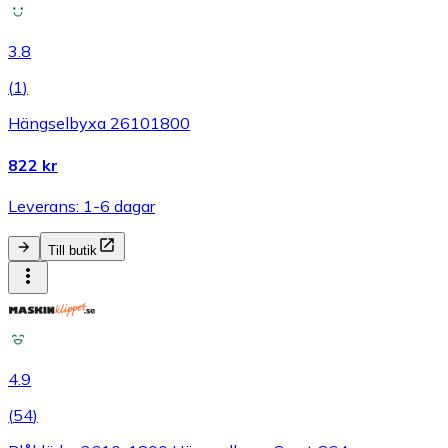
3.8
(
1
)
Hängselbyxa 26101800
822 kr
Leverans: 1-6 dagar
Till butik
4.9
(
54
)