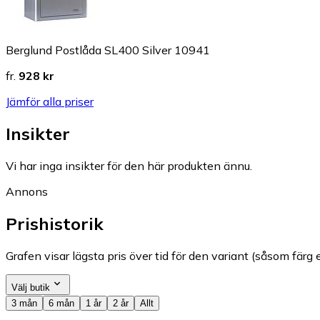
Berglund Postlåda SL400 Silver 10941
fr.
928 kr
Jämför alla priser
Insikter
Vi har inga insikter för den här produkten ännu.
Annons
Prishistorik
Grafen visar lägsta pris över tid för den variant (såsom färg e
Välj butik
3 mån
6 mån
1 år
2 år
Allt