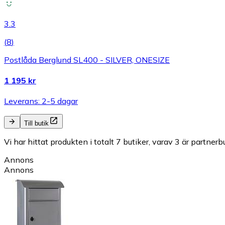
3.3
(
8
)
Postlåda Berglund SL400 - SILVER, ONESIZE
1 195 kr
Leverans: 2-5 dagar
Till butik
Vi har hittat produkten i totalt 7 butiker, varav 3 är partnerbu
Annons
Annons