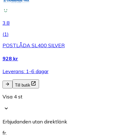
3.8
(
1
)
POSTLÅDA SL400 SILVER
928 kr
Leverans: 1-6 dagar
Till butik
Visa 4 st
Erbjudanden utan direktlänk
fr.