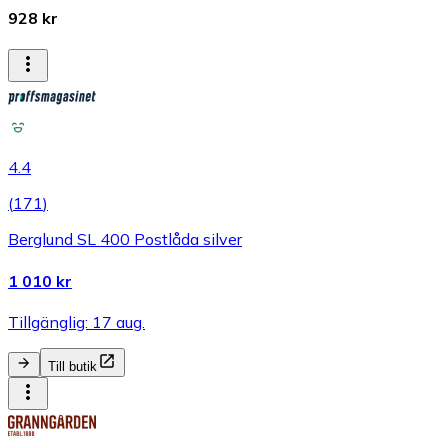
928 kr
4.4
(
171
)
Berglund SL 400 Postlåda silver
1 010 kr
Tillgänglig: 17 aug.
Till butik