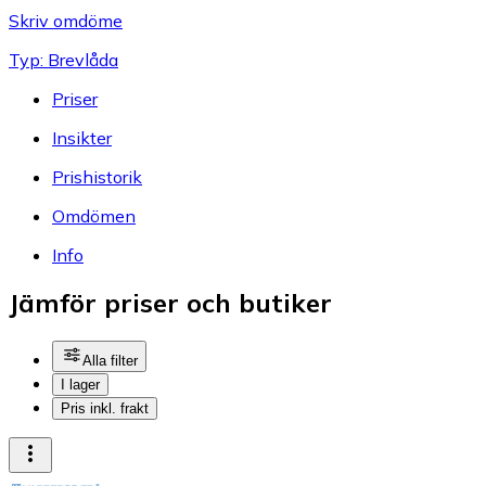
Skriv omdöme
Typ: Brevlåda
Priser
Insikter
Prishistorik
Omdömen
Info
Jämför priser och butiker
Alla filter
I lager
Pris inkl. frakt