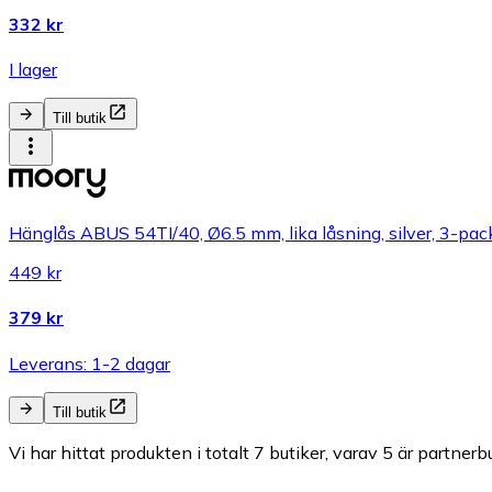
332 kr
I lager
Till butik
Hänglås ABUS 54TI/40, Ø6.5 mm, lika låsning, silver, 3-pac
449 kr
379 kr
Leverans: 1-2 dagar
Till butik
Vi har hittat produkten i totalt 7 butiker, varav 5 är partnerbu