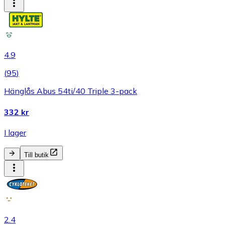
4.9
(
95
)
Hänglås Abus 54ti/40 Triple 3-pack
332 kr
I lager
Till butik
2.4