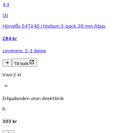
4.4
(
3
)
Hänglås 54TI/40 i titalium 3-pack 38 mm Abus
284 kr
Leverans: 1-3 dagar
Till butik
Visa 2 st
Erbjudanden utan direktlänk
fr.
303 kr