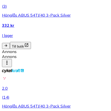
(
3
)
Hänglås ABUS 54TI/40 3-Pack Silver
332 kr
I lager
Till butik
Annons
Annons
2.0
(
14
)
Hänglås ABUS 54TI/40 3-Pack Silver