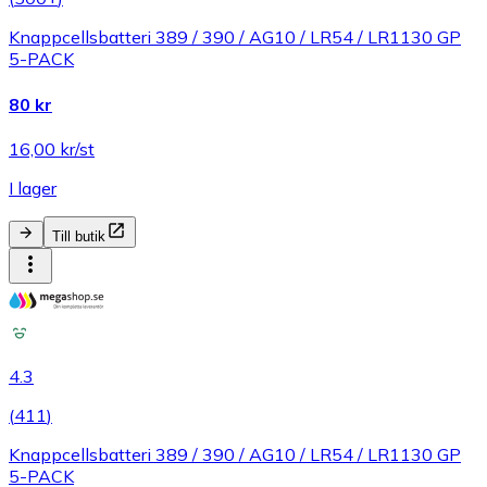
Knappcellsbatteri 389 / 390 / AG10 / LR54 / LR1130 GP
5-PACK
80 kr
16,00 kr/st
I lager
Till butik
4.3
(
411
)
Knappcellsbatteri 389 / 390 / AG10 / LR54 / LR1130 GP
5-PACK