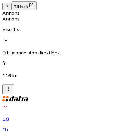
Till butik
Annons
Annons
Visa 1 st
Erbjudande utan direktlänk
fr.
116 kr
1.8
(
1
)