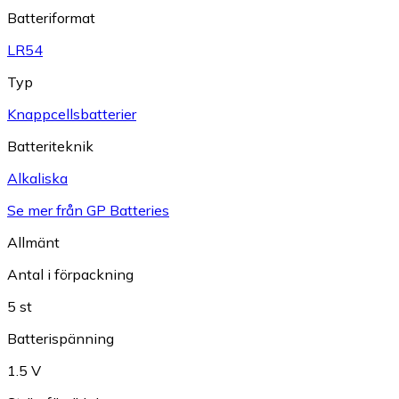
Batteriformat
LR54
Typ
Knappcellsbatterier
Batteriteknik
Alkaliska
Se mer från GP Batteries
Allmänt
Antal i förpackning
5 st
Batterispänning
1.5 V