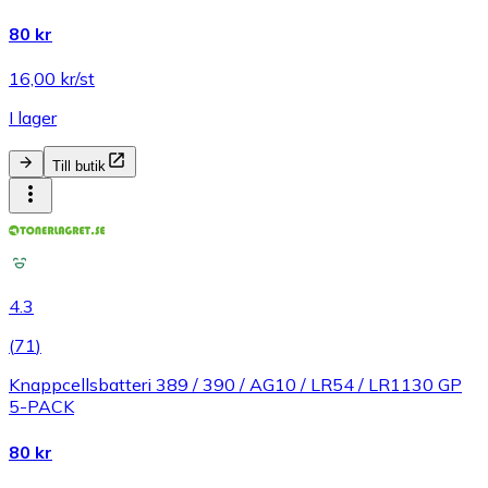
80 kr
16,00 kr/st
I lager
Till butik
4.3
(
71
)
Knappcellsbatteri 389 / 390 / AG10 / LR54 / LR1130 GP
5-PACK
80 kr