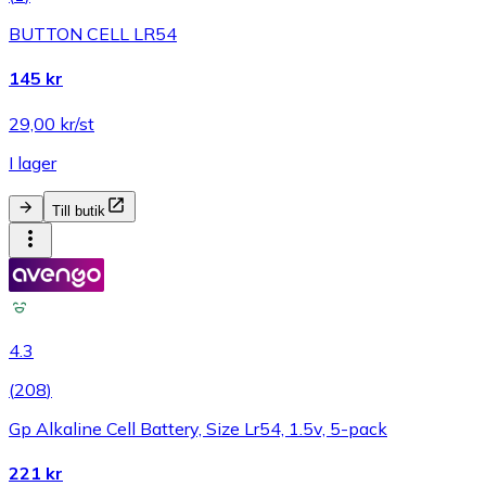
BUTTON CELL LR54
145 kr
29,00 kr/st
I lager
Till butik
4.3
(
208
)
Gp Alkaline Cell Battery, Size Lr54, 1.5v, 5-pack
221 kr