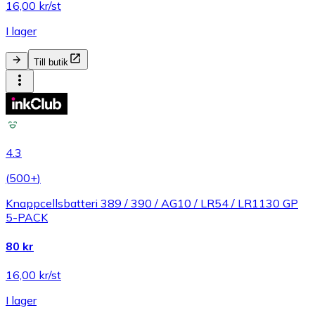
16,00 kr/st
I lager
Till butik
4.3
(
500+
)
Knappcellsbatteri 389 / 390 / AG10 / LR54 / LR1130 GP
5-PACK
80 kr
16,00 kr/st
I lager