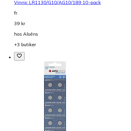
Vinnic LR1130/G10/AG10/189 10-pack
fr.
39 kr
hos
Alséns
+3 butiker