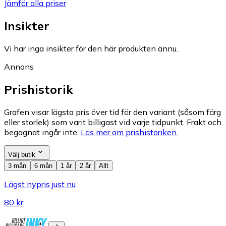
Jämför alla priser
Insikter
Vi har inga insikter för den här produkten ännu.
Annons
Prishistorik
Grafen visar lägsta pris över tid för den variant (såsom färg
eller storlek) som varit billigast vid varje tidpunkt. Frakt och
begagnat ingår inte.
Läs mer om prishistoriken.
Välj butik
3 mån
6 mån
1 år
2 år
Allt
Lägst nypris just nu
80 kr