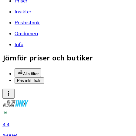
Priser
Insikter
Prishistorik
Omdömen
Info
Jämför priser och butiker
Alla filter
Pris inkl. frakt
4.4
(
500+
)