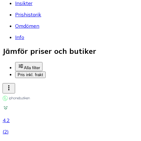
Insikter
Prishistorik
Omdömen
Info
Jämför priser och butiker
Alla filter
Pris inkl. frakt
4.2
(
2
)