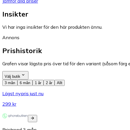
Jämför alla priser
Insikter
Vi har inga insikter för den här produkten ännu.
Annons
Prishistorik
Grafen visar lägsta pris över tid för den variant (såsom färg e
Välj butik
3 mån
6 mån
1 år
2 år
Allt
Lägst nypris just nu
299 kr
Pristrend
3
mån