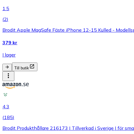
1.5
(
2
)
Brodit Apple MagSafe Fäste iPhone 12-15 Kulled - Modellsp
379 kr
I lager
Till butik
4.3
(
185
)
Brodit Produkthållare 216173 | Tillverkad i Sverige | för 