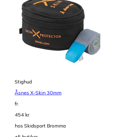
Stighud
Åsnes X-Skin 30mm
fr.
454 kr
hos
Skidsport Bromma
+5 butiker