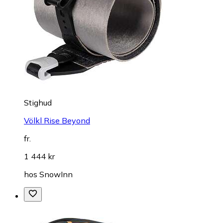
Stighud
Völkl Rise Beyond
fr.
1 444 kr
hos
SnowInn