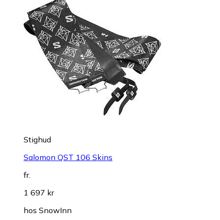
Stighud
Salomon QST 106 Skins
fr.
1 697 kr
hos
SnowInn