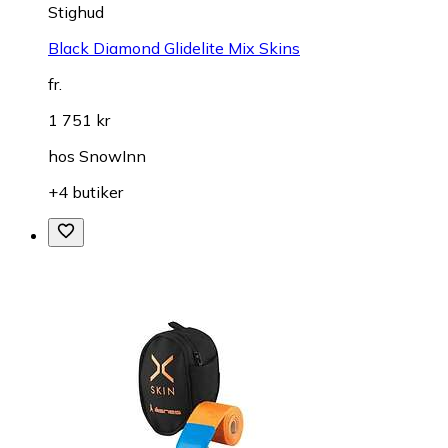
Stighud
Black Diamond Glidelite Mix Skins
fr.
1 751 kr
hos
SnowInn
+4 butiker