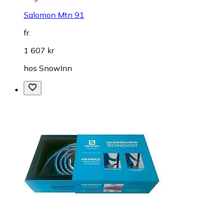
Salomon Mtn 91
fr.
1 607 kr
hos
SnowInn