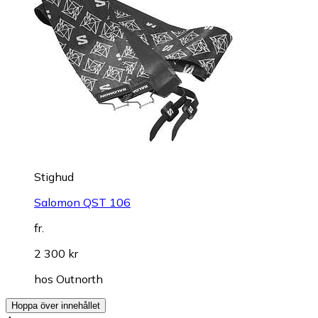
Stighud
Salomon QST 106
fr.
2 300 kr
hos
Outnorth
Hoppa över innehållet