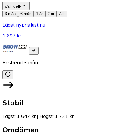
Välj butik
3 mån
6 mån
1 år
2 år
Allt
Lägst nypris just nu
1 697 kr
Pristrend
3
mån
Stabil
Lägst
:
1 647 kr
|
Högst
:
1 721 kr
Omdömen