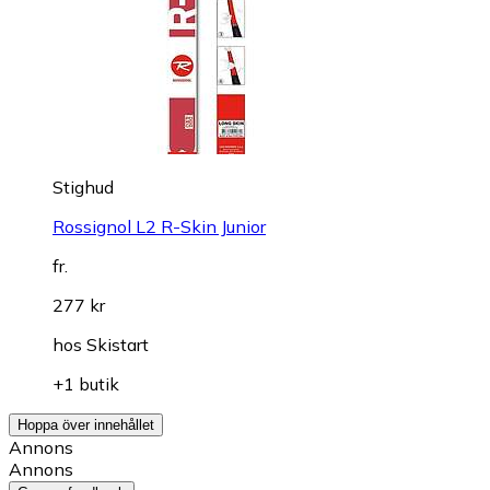
Stighud
Rossignol L2 R-Skin Junior
fr.
277 kr
hos
Skistart
+1 butik
Hoppa över innehållet
Annons
Annons