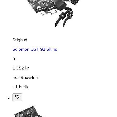
Stighud
Salomon QST 92 Skins
fr.
1 352 kr
hos
SnowInn
+1 butik