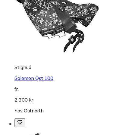
Stighud
Salomon Qst 100
fr.
2 300 kr
hos
Outnorth