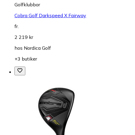
Golfklubbor
Cobra Golf Darkspeed X Fairway
fr.
2 219 kr
hos
Nordica Golf
+3 butiker