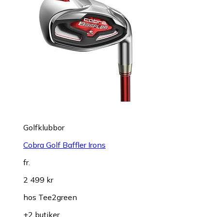
Golfklubbor
Cobra Golf Baffler Irons
fr.
2 499 kr
hos
Tee2green
+2 butiker