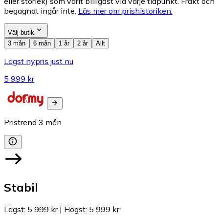
eller storlek) som varit billigast vid varje tidpunkt. Frakt och
begagnat ingår inte.
Läs mer om prishistoriken.
Välj butik
3 mån
6 mån
1 år
2 år
Allt
Lägst nypris just nu
5 999 kr
Pristrend
3
mån
Stabil
Lägst
:
5 999 kr
|
Högst
:
5 999 kr