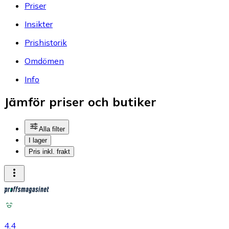
Priser
Insikter
Prishistorik
Omdömen
Info
Jämför priser och butiker
Alla filter
I lager
Pris inkl. frakt
4.4