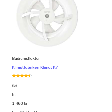
Badrumsfläktar
Klimatfabriken Klimat K7
(
5
)
fr.
1 460 kr