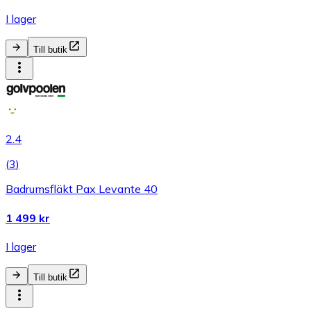
I lager
Till butik
2.4
(
3
)
Badrumsfläkt Pax Levante 40
1 499 kr
I lager
Till butik