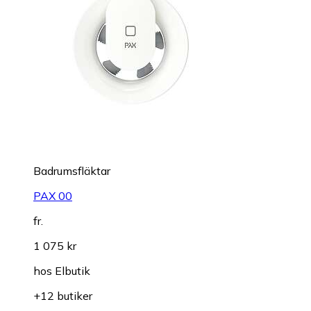
Badrumsfläktar
PAX 00
fr.
1 075 kr
hos
Elbutik
+12 butiker