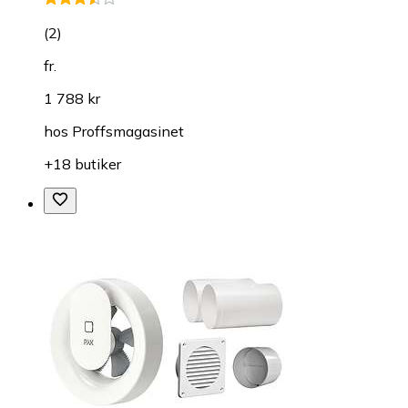
(
2
)
fr.
1 788 kr
hos
Proffsmagasinet
+18 butiker