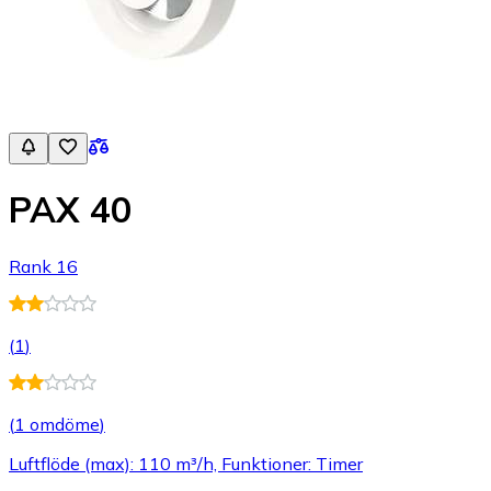
PAX 40
Rank 16
(
1
)
(
1 omdöme
)
Luftflöde (max): 110 m³/h, Funktioner: Timer