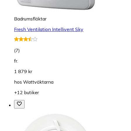
Badrumsfläktar
Fresh Ventilation Intellivent Sky
(
7
)
fr.
1 879 kr
hos
Wattväktarna
+12 butiker