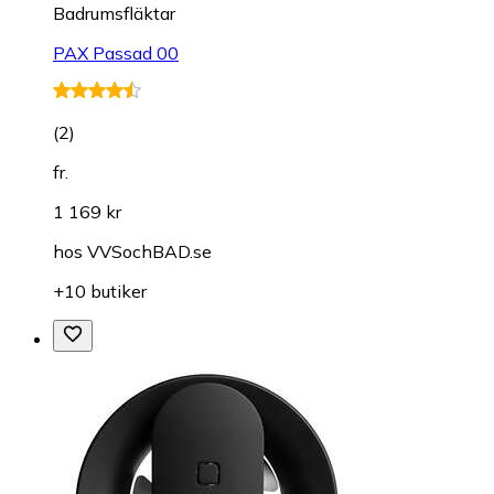
Badrumsfläktar
PAX Passad 00
(
2
)
fr.
1 169 kr
hos
VVSochBAD.se
+10 butiker