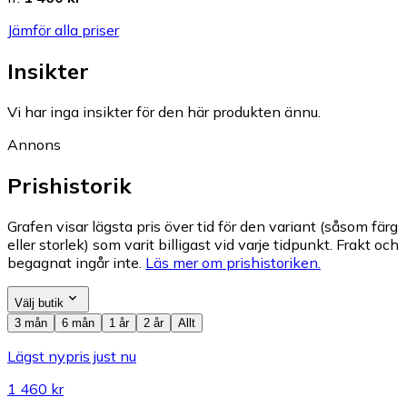
Jämför alla priser
Insikter
Vi har inga insikter för den här produkten ännu.
Annons
Prishistorik
Grafen visar lägsta pris över tid för den variant (såsom färg
eller storlek) som varit billigast vid varje tidpunkt. Frakt och
begagnat ingår inte.
Läs mer om prishistoriken.
Välj butik
3 mån
6 mån
1 år
2 år
Allt
Lägst nypris just nu
1 460 kr