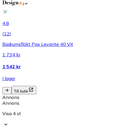
4.8
(
12
)
Badrumsfläkt Pax Levante 40 Vit
1 734 kr
1 542 kr
I lager
Till butik
Annons
Annons
Visa 4 st