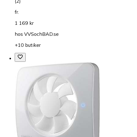
(
2
)
fr.
1 169 kr
hos
VVSochBAD.se
+10 butiker