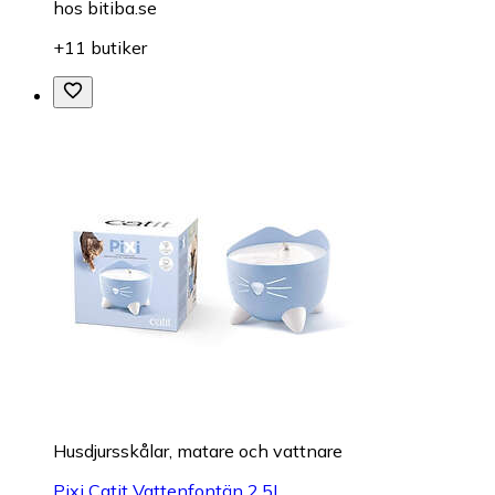
hos
bitiba.se
+11 butiker
Husdjursskålar, matare och vattnare
Pixi Catit Vattenfontän 2.5L