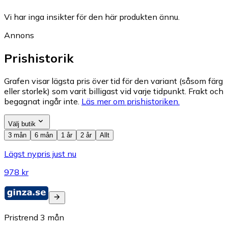
Vi har inga insikter för den här produkten ännu.
Annons
Prishistorik
Grafen visar lägsta pris över tid för den variant (såsom färg
eller storlek) som varit billigast vid varje tidpunkt. Frakt och
begagnat ingår inte.
Läs mer om prishistoriken.
Välj butik
3 mån
6 mån
1 år
2 år
Allt
Lägst nypris just nu
978 kr
Pristrend
3
mån