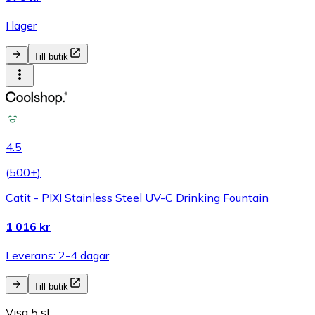
I lager
Till butik
4.5
(
500+
)
Catit - PIXI Stainless Steel UV-C Drinking Fountain
1 016 kr
Leverans: 2-4 dagar
Till butik
Visa 5 st