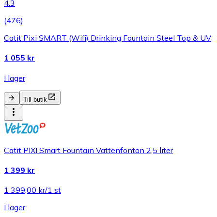
4.3
(
476
)
Catit Pixi SMART (Wifi) Drinking Fountain Steel Top & UV
1 055 kr
I lager
Till butik
Catit PIXI Smart Fountain Vattenfontän 2,5 liter
1 399 kr
1 399,00 kr/1 st
I lager