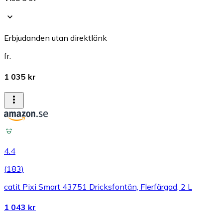
Erbjudanden utan direktlänk
fr.
1 035 kr
4.4
(
183
)
catit Pixi Smart 43751 Dricksfontän, Flerfärgad, 2 L
1 043 kr