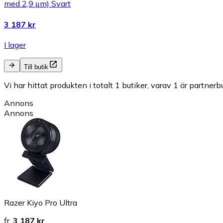
med 2,9 μm) Svart
3 187 kr
I lager
Till butik
Vi har hittat produkten i totalt 1 butiker, varav 1 är partnerbu
Annons
Annons
Razer Kiyo Pro Ultra
fr.
3 187 kr