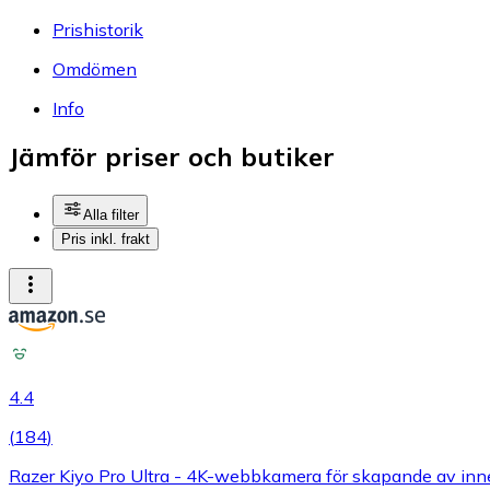
Prishistorik
Omdömen
Info
Jämför priser och butiker
Alla filter
Pris inkl. frakt
4.4
(
184
)
Razer Kiyo Pro Ultra - 4K-webbkamera för skapande av inn