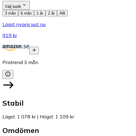
Välj butik
3 mån
6 mån
1 år
2 år
Allt
Lägst nypris just nu
919 kr
Pristrend
3
mån
Stabil
Lägst
:
1 078 kr
|
Högst
:
1 109 kr
Omdömen