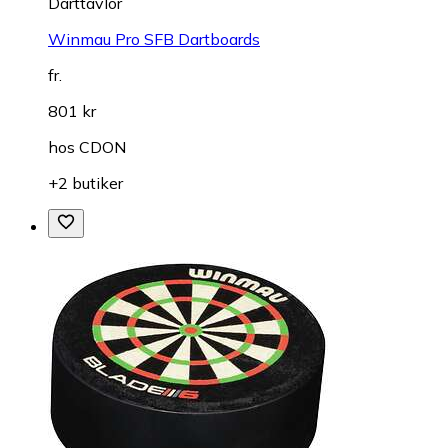
Darttavlor
Winmau Pro SFB Dartboards
fr.
801 kr
hos
CDON
+2 butiker