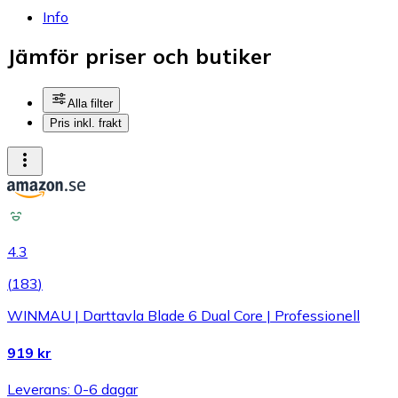
Info
Jämför priser och butiker
Alla filter
Pris inkl. frakt
4.3
(
183
)
WINMAU | Darttavla Blade 6 Dual Core | Professionell
919 kr
Leverans: 0-6 dagar