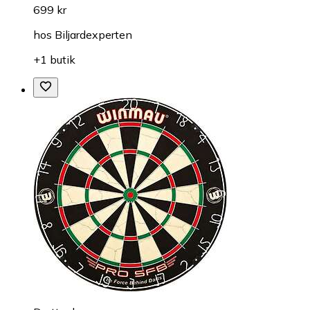
699 kr
hos
Biljardexperten
+1 butik