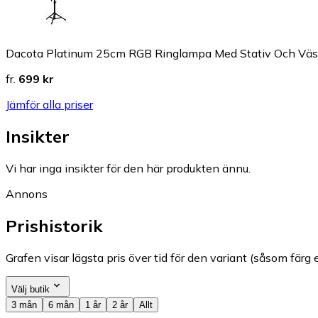
Dacota Platinum 25cm RGB Ringlampa Med Stativ Och Vä
fr.
699 kr
Jämför alla priser
Insikter
Vi har inga insikter för den här produkten ännu.
Annons
Prishistorik
Grafen visar lägsta pris över tid för den variant (såsom färg e
Välj butik
3 mån
6 mån
1 år
2 år
Allt