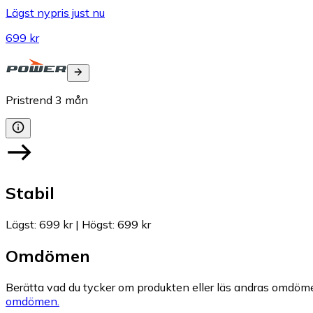
Lägst nypris just nu
699 kr
Pristrend
3
mån
Stabil
Lägst
:
699 kr
|
Högst
:
699 kr
Omdömen
Berätta vad du tycker om produkten eller läs andras omdöme
omdömen.