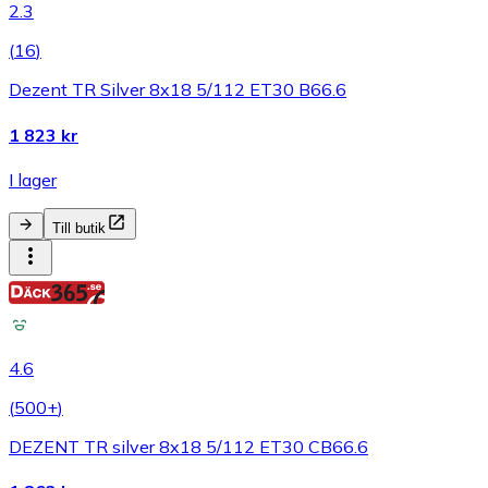
2.3
(
16
)
Dezent TR Silver 8x18 5/112 ET30 B66.6
1 823 kr
I lager
Till butik
4.6
(
500+
)
DEZENT TR silver 8x18 5/112 ET30 CB66.6