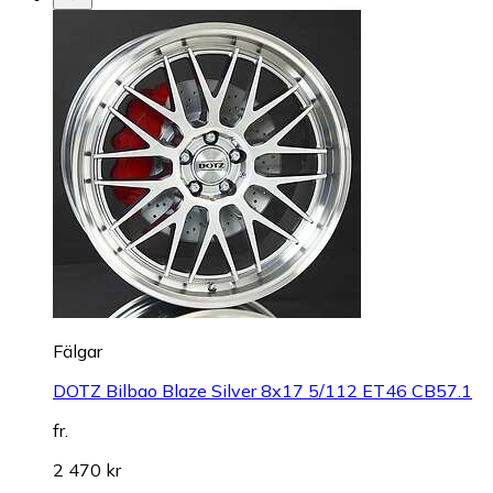
Fälgar
DOTZ Bilbao Blaze Silver 8x17 5/112 ET46 CB57.1
fr.
2 470 kr