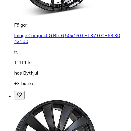
Fälgar
Image Compact G.Blk 6,50x16.0 ET37.0 CB63.30
4x100
fr.
1 411 kr
hos
Bythjul
+3 butiker