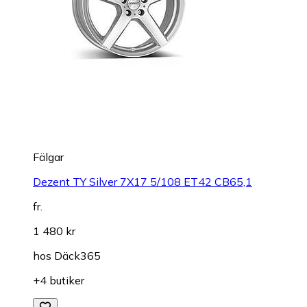
Fälgar
Dezent TY Silver 7X17 5/108 ET42 CB65,1
fr.
1 480 kr
hos
Däck365
+4 butiker