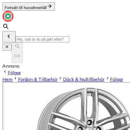
Fortsätt till huvudinnehåll
Sök
Annons
Fälgar
Hem
Fordon & Tillbehör
Däck & hjultillbehör
Fälgar