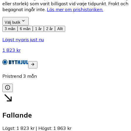
eller storlek) som varit billigast vid varje tidpunkt. Frakt och
begagnat ingår inte.
Läs mer om prishistoriken.
Välj butik
3 mån
6 mån
1 år
2 år
Allt
Lägst nypris just nu
1 823 kr
Pristrend
3
mån
Fallande
Lägst
:
1 823 kr
|
Högst
:
1 863 kr