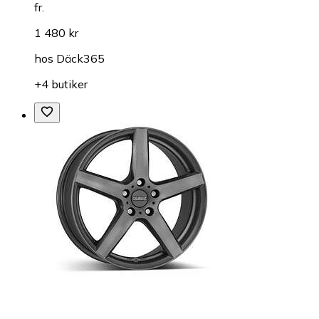
fr.
1 480 kr
hos
Däck365
+4 butiker