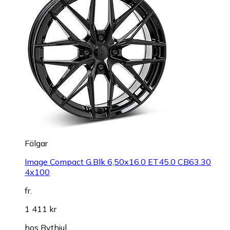
Fälgar
Image Compact G.Blk 6,50x16.0 ET45.0 CB63.30
4x100
fr.
1 411 kr
hos
Bythjul