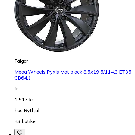
Fälgar
Mega Wheels Pyxis Mat black 8,5x19 5/114,3 ET35
CB64.1
fr.
1 517 kr
hos
Bythjul
+3 butiker