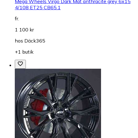
Mega Wheels Virgo Dark Mat anthracite grey 6x15
4/108 ET25 CB65.1
fr.
1 100 kr
hos
Däck365
+1 butik