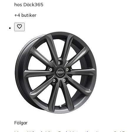
hos
Däck365
+4 butiker
Fälgar