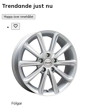
Trendande just nu
Hoppa över innehållet
Fälgar