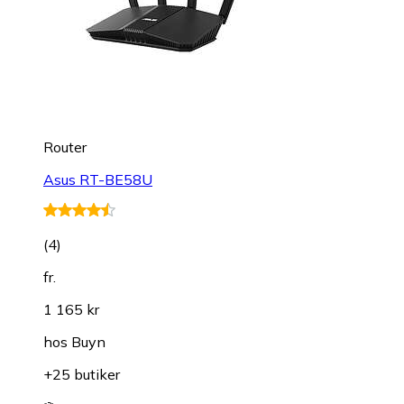
Router
Asus RT-BE58U
(
4
)
fr.
1 165 kr
hos
Buyn
+25 butiker