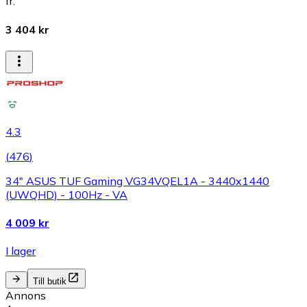
fr.
3 404 kr
4.3
(
476
)
34" ASUS TUF Gaming VG34VQEL1A - 3440x1440
(UWQHD) - 100Hz - VA
4 009 kr
I lager
Till butik
Annons