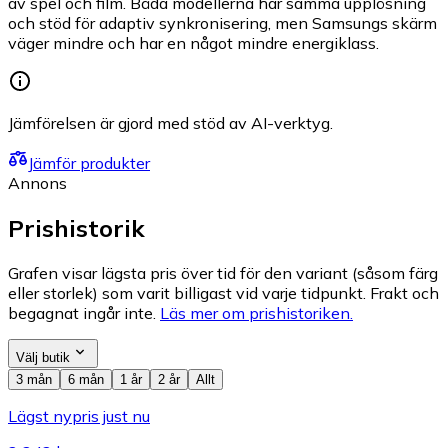
av spel och film. Båda modellerna har samma upplösning
och stöd för adaptiv synkronisering, men Samsungs skärm
väger mindre och har en något mindre energiklass.
Jämförelsen är gjord med stöd av AI-verktyg.
Jämför produkter
Annons
Prishistorik
Grafen visar lägsta pris över tid för den variant (såsom färg
eller storlek) som varit billigast vid varje tidpunkt. Frakt och
begagnat ingår inte.
Läs mer om prishistoriken.
Välj butik
3 mån
6 mån
1 år
2 år
Allt
Lägst nypris just nu