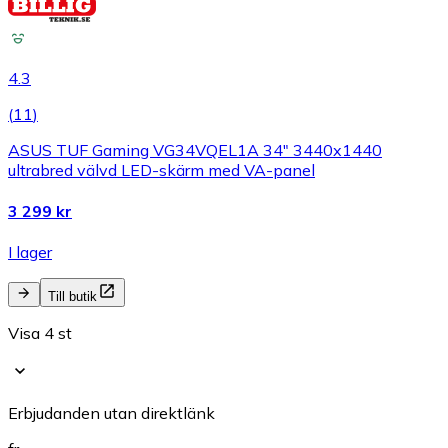
4.3
(
11
)
ASUS TUF Gaming VG34VQEL1A 34" 3440x1440
ultrabred välvd LED-skärm med VA-panel
3 299 kr
I lager
Till butik
Visa 4 st
Erbjudanden utan direktlänk