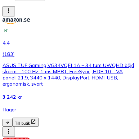
4.4
(
183
)
ASUS TUF Gaming VG34VQEL1A – 34 tum UWQHD böjd
skärm – 100 Hz, 1 ms MPRT, FreeSync, HDR 10 – VA
panel, 21:9, 3440 x 1440, DisplayPort, HDMI, USB,
ergonomisk, svart
3 242 kr
I lager
Till butik