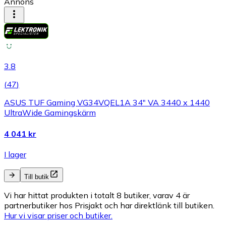
Annons
3.8
(
47
)
ASUS TUF Gaming VG34VQEL1A 34" VA 3440 x 1440
UltraWide Gamingskärm
4 041 kr
I lager
Till butik
Vi har hittat produkten i totalt 8 butiker, varav 4 är
partnerbutiker hos Prisjakt och har direktlänk till butiken.
Hur vi visar priser och butiker.