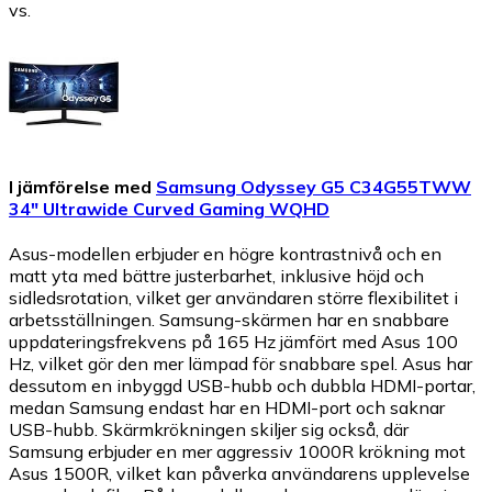
vs.
I jämförelse med
Samsung Odyssey G5 C34G55TWW
34" Ultrawide Curved Gaming WQHD
Asus-modellen erbjuder en högre kontrastnivå och en
matt yta med bättre justerbarhet, inklusive höjd och
sidledsrotation, vilket ger användaren större flexibilitet i
arbetsställningen. Samsung-skärmen har en snabbare
uppdateringsfrekvens på 165 Hz jämfört med Asus 100
Hz, vilket gör den mer lämpad för snabbare spel. Asus har
dessutom en inbyggd USB-hubb och dubbla HDMI-portar,
medan Samsung endast har en HDMI-port och saknar
USB-hubb. Skärmkrökningen skiljer sig också, där
Samsung erbjuder en mer aggressiv 1000R krökning mot
Asus 1500R, vilket kan påverka användarens upplevelse