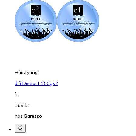
Hårstyling
d:fi Distruct 150gx2
fr.
169 kr
hos
Baresso