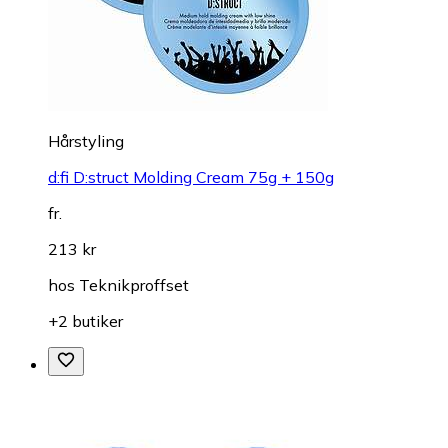
Hårstyling
d:fi D:struct Molding Cream 75g + 150g
fr.
213 kr
hos
Teknikproffset
+2 butiker