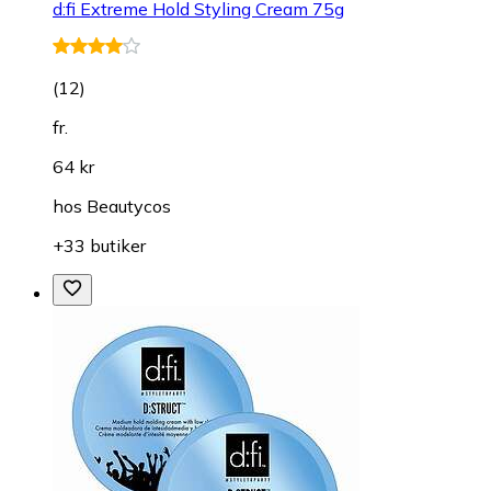
d:fi Extreme Hold Styling Cream 75g
(
12
)
fr.
64 kr
hos
Beautycos
+33 butiker