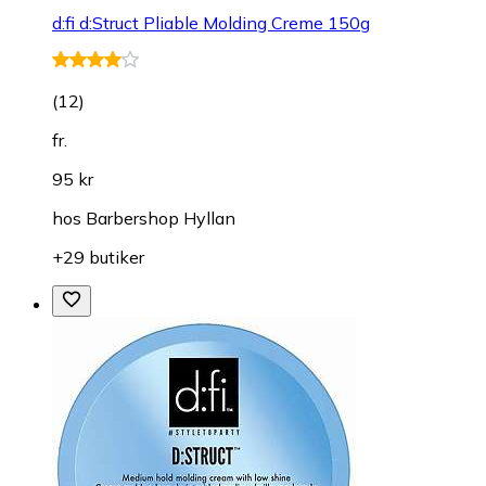
d:fi d:Struct Pliable Molding Creme 150g
(
12
)
fr.
95 kr
hos
Barbershop Hyllan
+29 butiker