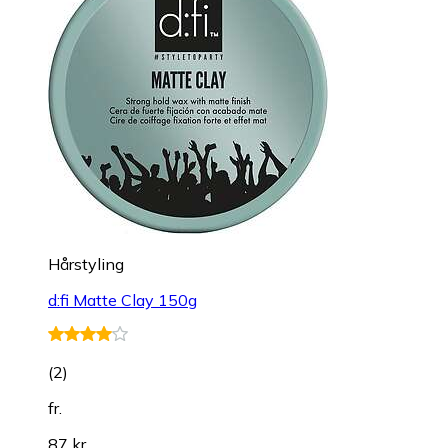
Hårstyling
d:fi Matte Clay 150g
(
2
)
fr.
87 kr