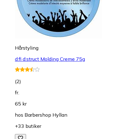
Hårstyling
d:fi d:struct Molding Creme 75g
(
2
)
fr.
65 kr
hos
Barbershop Hyllan
+33 butiker