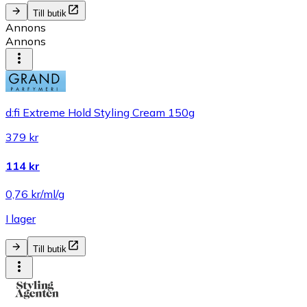
Till butik
Annons
Annons
d:fi Extreme Hold Styling Cream 150g
379 kr
114 kr
0,76 kr/ml/g
I lager
Till butik