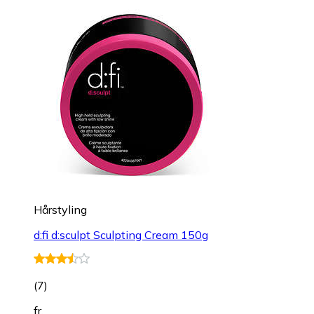
Hårstyling
d:fi d:sculpt Sculpting Cream 150g
(
7
)
fr.