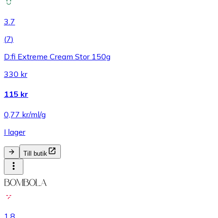
3.7
(
7
)
D:fi Extreme Cream Stor 150g
330 kr
115 kr
0,77 kr/ml/g
I lager
Till butik
1.8