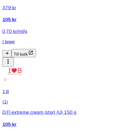
379 kr
105 kr
0,70 kr/ml/g
I lager
Till butik
1.8
(
1
)
D:FI extreme cream (stor) (U) 150 g
105 kr