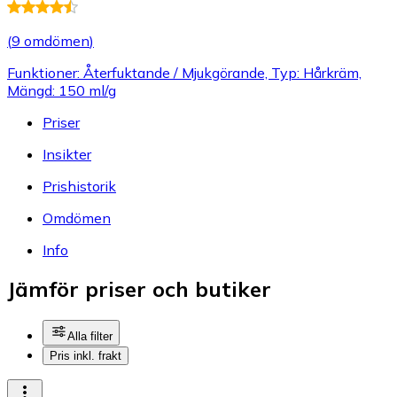
(
9 omdömen
)
Funktioner: Återfuktande / Mjukgörande, Typ: Hårkräm,
Mängd: 150 ml/g
Priser
Insikter
Prishistorik
Omdömen
Info
Jämför priser och butiker
Alla filter
Pris inkl. frakt