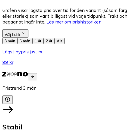
Grafen visar lägsta pris över tid för den variant (såsom färg
eller storlek) som varit billigast vid varje tidpunkt. Frakt och
begagnat ingår inte.
Läs mer om prishistoriken.
Välj butik
3 mån
6 mån
1 år
2 år
Allt
Lägst nypris just nu
99 kr
Pristrend
3
mån
Stabil