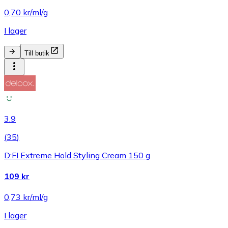
0,70 kr/ml/g
I lager
Till butik
3.9
(
35
)
D:FI Extreme Hold Styling Cream 150 g
109 kr
0,73 kr/ml/g
I lager