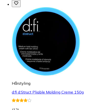
Hårstyling
d:fi d:Struct Pliable Molding Creme 150g
(
12
)