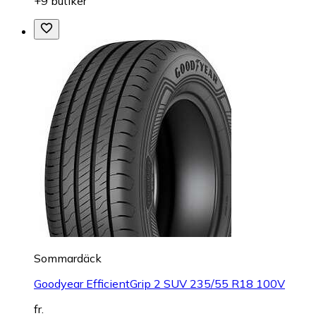
+9 butiker
Sommardäck
Goodyear EfficientGrip 2 SUV 235/55 R18 100V
fr.