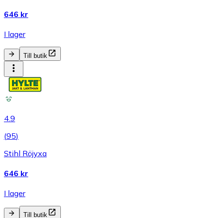
646 kr
I lager
Till butik
4.9
(
95
)
Stihl Röjyxa
646 kr
I lager
Till butik