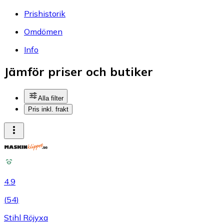
Prishistorik
Omdömen
Info
Jämför priser och butiker
Alla filter
Pris inkl. frakt
4.9
(
54
)
Stihl Röjyxa