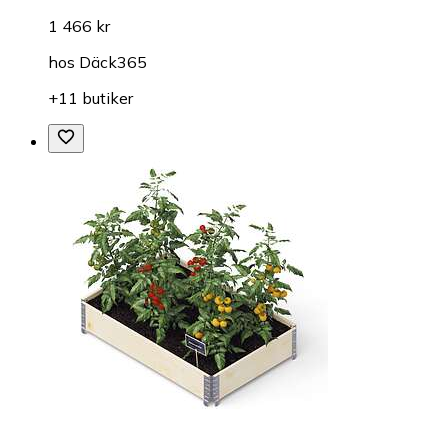
1 466 kr
hos
Däck365
+11 butiker