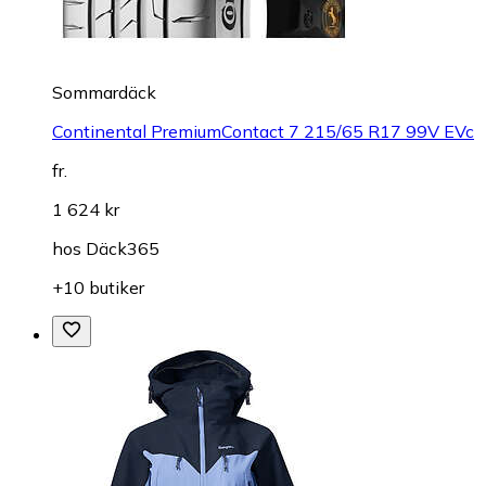
Sommardäck
Continental PremiumContact 7 215/65 R17 99V EVc
fr.
1 624 kr
hos
Däck365
+10 butiker