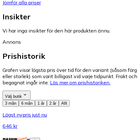
Jämför alla priser
Insikter
Vi har inga insikter för den här produkten ännu.
Annons
Prishistorik
Grafen visar lägsta pris över tid för den variant (såsom färg
eller storlek) som varit billigast vid varje tidpunkt. Frakt och
begagnat ingår inte.
Läs mer om prishistoriken.
Välj butik
3 mån
6 mån
1 år
2 år
Allt
Lägst nypris just nu
646 kr