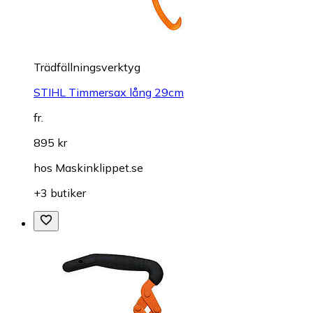
Trädfällningsverktyg
STIHL Timmersax lång 29cm
fr.
895 kr
hos
Maskinklippet.se
+3 butiker