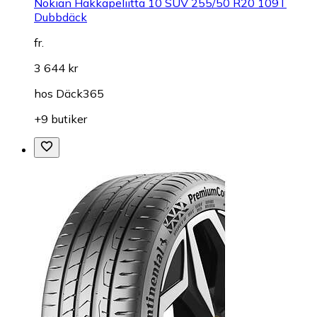
Nokian Hakkapeliitta 10 SUV 255/50 R20 109T
Dubbdäck
fr.
3 644 kr
hos
Däck365
+9 butiker