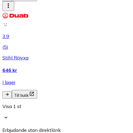
3.9
(
5
)
Stihl Röjyxa
646 kr
I lager
Till butik
Visa 1 st
Erbjudande utan direktlänk