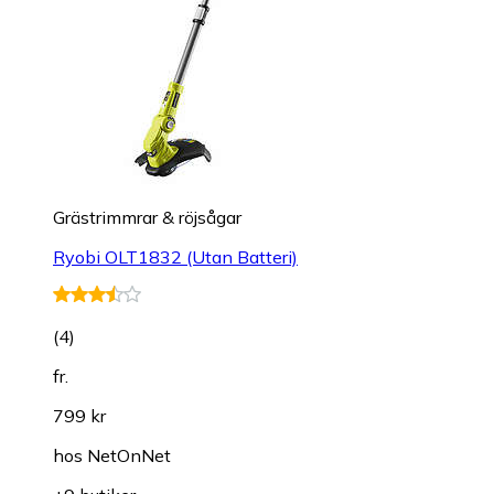
Grästrimmrar & röjsågar
Ryobi OLT1832 (Utan Batteri)
(
4
)
fr.
799 kr
hos
NetOnNet