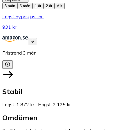
3 mån
6 mån
1 år
2 år
Allt
Lägst nypris just nu
931 kr
Pristrend
3
mån
Stabil
Lägst
:
1 872 kr
|
Högst
:
2 125 kr
Omdömen