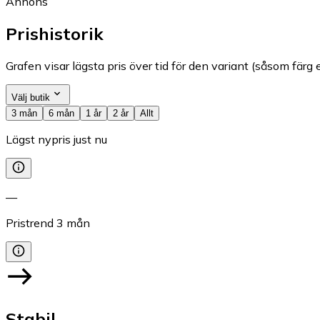
Annons
Prishistorik
Grafen visar lägsta pris över tid för den variant (såsom färg e
Välj butik
3 mån
6 mån
1 år
2 år
Allt
Lägst nypris just nu
—
Pristrend
3
mån
Stabil