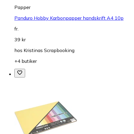
Papper
Panduro Hobby Karbonpapper handskrift A4 10p
fr.
39 kr
hos
Kristinas Scrapbooking
+4 butiker