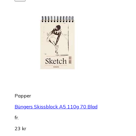
Papper
Büngers Skissblock A5 110g 70 Blad
fr.
23 kr