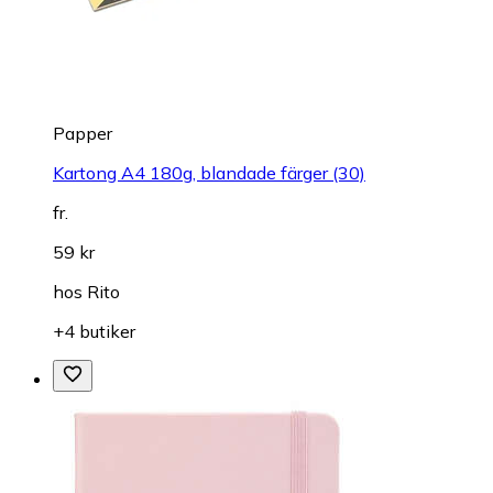
Papper
Kartong A4 180g, blandade färger (30)
fr.
59 kr
hos
Rito
+4 butiker