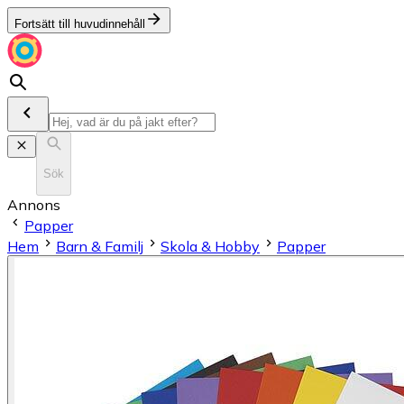
Fortsätt till huvudinnehåll
Sök
Annons
Papper
Hem
Barn & Familj
Skola & Hobby
Papper