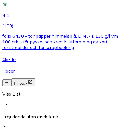
4.4
(
183
)
folia 6430 – tonpapper himmelsblå, DIN A4, 130 g/kvm,
100 ark – för pyssel och kreativ utformning av kort,
fönsterbilder och för scrapbooking
157 kr
I lager
Till butik
Visa 1 st
Erbjudande utan direktlänk
fr.