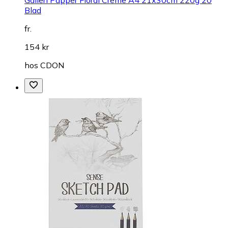
Galleri Papper Floral Creme A4 21x30cm 220g 20
Blad
fr.
154 kr
hos
CDON