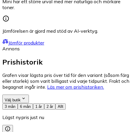
Mini har ett större urval med mer naturliga och mörkare
toner.
Jämförelsen är gjord med stöd av AI-verktyg.
Jämför produkter
Annons
Prishistorik
Grafen visar lägsta pris över tid för den variant (såsom färg
eller storlek) som varit billigast vid varje tidpunkt. Frakt och
begagnat ingår inte.
Läs mer om prishistoriken.
Välj butik
3 mån
6 mån
1 år
2 år
Allt
Lägst nypris just nu