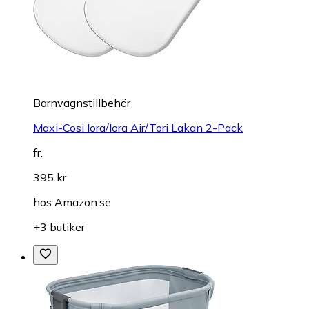
Barnvagnstillbehör
Maxi-Cosi Iora/Iora Air/Tori Lakan 2-Pack
fr.
395 kr
hos
Amazon.se
+3 butiker