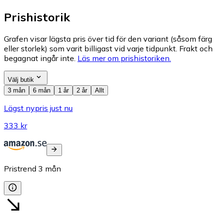
Prishistorik
Grafen visar lägsta pris över tid för den variant (såsom färg
eller storlek) som varit billigast vid varje tidpunkt. Frakt och
begagnat ingår inte.
Läs mer om prishistoriken.
Välj butik
3 mån
6 mån
1 år
2 år
Allt
Lägst nypris just nu
333 kr
Pristrend
3
mån