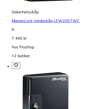
Säkerhetsskåp
MasterLock Värdeskåp LFW205TWC
fr.
7 495 kr
hos
Proshop
+2 butiker