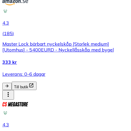
4.3
(
185
)
Master Lock bärbart nyckelskåp [Storlek medium]
[Utomhus] - 5400EURD - Nyckellåsskåp med bygel
333 kr
Leverans: 0-6 dagar
Till butik
4.3