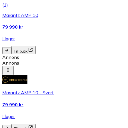
(
1
)
Marantz AMP 10
79 990 kr
I lager
Till butik
Annons
Annons
Marantz AMP 10 - Svart
79 990 kr
I lager