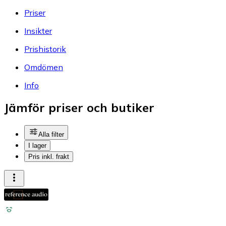
Priser
Insikter
Prishistorik
Omdömen
Info
Jämför priser och butiker
Alla filter
I lager
Pris inkl. frakt