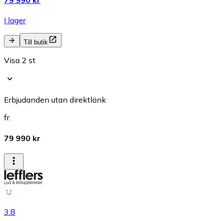
79 990 kr
I lager
Till butik
Visa 2 st
Erbjudanden utan direktlänk
fr.
79 990 kr
3.8