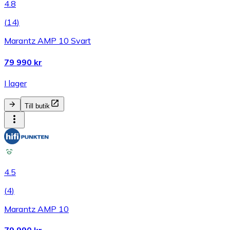
4.8
(
14
)
Marantz AMP 10 Svart
79 990 kr
I lager
Till butik
4.5
(
4
)
Marantz AMP 10