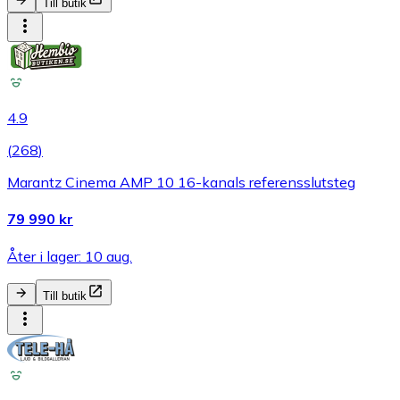
Till butik
4.9
(
268
)
Marantz Cinema AMP 10 16-kanals referensslutsteg
79 990 kr
Åter i lager: 10 aug.
Till butik