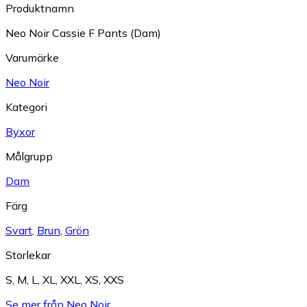
Produktnamn
Neo Noir Cassie F Pants (Dam)
Varumärke
Neo Noir
Kategori
Byxor
Målgrupp
Dam
Färg
Svart
,
Brun
,
Grön
Storlekar
S
,
M
,
L
,
XL
,
XXL
,
XS
,
XXS
Se mer från Neo Noir