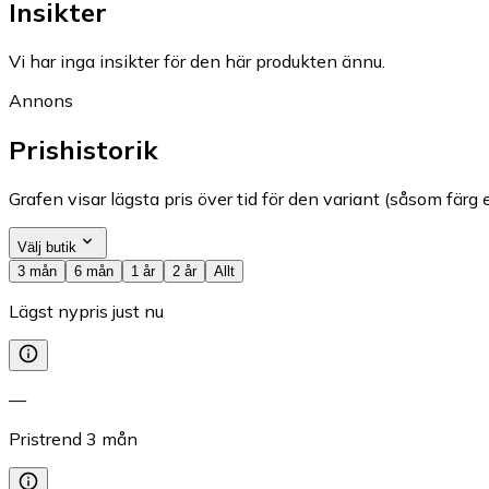
Insikter
Vi har inga insikter för den här produkten ännu.
Annons
Prishistorik
Grafen visar lägsta pris över tid för den variant (såsom färg e
Välj butik
3 mån
6 mån
1 år
2 år
Allt
Lägst nypris just nu
—
Pristrend
3
mån