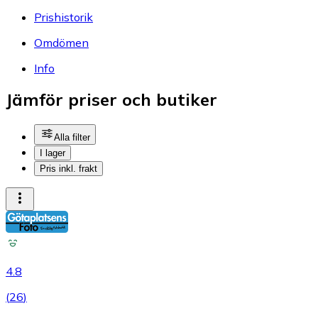
Prishistorik
Omdömen
Info
Jämför priser och butiker
Alla filter
I lager
Pris inkl. frakt
4.8
(
26
)