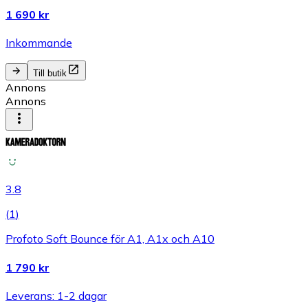
1 690 kr
Inkommande
Till butik
Annons
Annons
3.8
(
1
)
Profoto Soft Bounce för A1, A1x och A10
1 790 kr
Leverans: 1-2 dagar