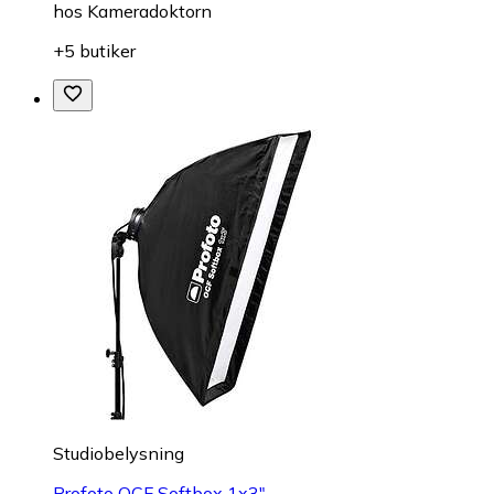
hos
Kameradoktorn
+5 butiker
Studiobelysning
Profoto OCF Softbox 1x3"