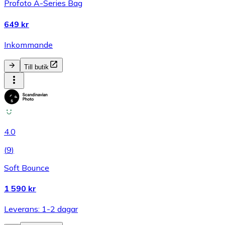
Profoto A-Series Bag
649 kr
Inkommande
Till butik
4.0
(
9
)
Soft Bounce
1 590 kr
Leverans: 1-2 dagar