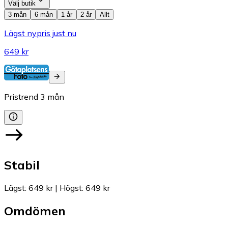
Välj butik
3 mån
6 mån
1 år
2 år
Allt
Lägst nypris just nu
649 kr
Pristrend
3
mån
Stabil
Lägst
:
649 kr
|
Högst
:
649 kr
Omdömen