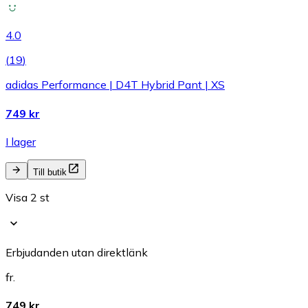
4.0
(
19
)
adidas Performance | D4T Hybrid Pant | XS
749 kr
I lager
Till butik
Visa 2 st
Erbjudanden utan direktlänk
fr.
749 kr