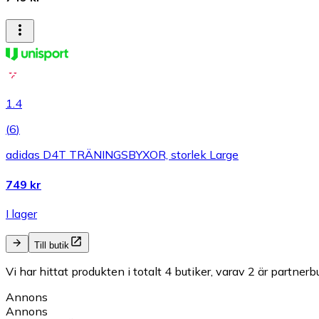
1.4
(
6
)
adidas D4T TRÄNINGSBYXOR, storlek Large
749 kr
I lager
Till butik
Vi har hittat produkten i totalt 4 butiker, varav 2 är partnerbu
Annons
Annons