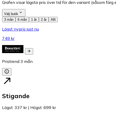
Grafen visar lägsta pris över tid för den variant (såsom färg e
Välj butik
3 mån
6 mån
1 år
2 år
Allt
Lägst nypris just nu
749 kr
Pristrend
3
mån
Stigande
Lägst
:
337 kr
|
Högst
:
699 kr