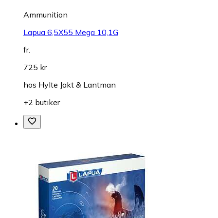
Ammunition
Lapua 6,5X55 Mega 10,1G
fr.
725 kr
hos
Hylte Jakt & Lantman
+2 butiker