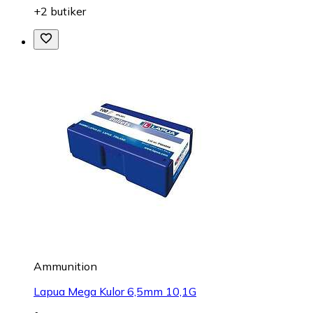
+2 butiker
Ammunition
Lapua Mega Kulor 6,5mm 10,1G