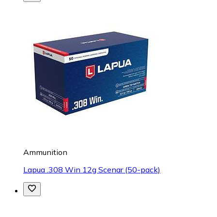
Ammunition
Lapua .308 Win 12g Scenar (50-pack)