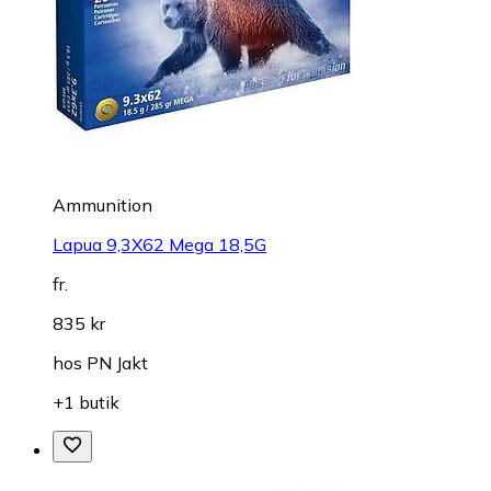
Ammunition
Lapua 9,3X62 Mega 18,5G
fr.
835 kr
hos
PN Jakt
+1 butik