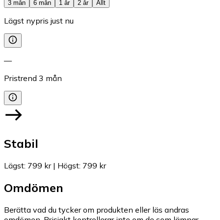
3 mån
6 mån
1 år
2 år
Allt
Lägst nypris just nu
—
Pristrend
3
mån
Stabil
Lägst
:
799 kr
|
Högst
:
799 kr
Omdömen
Berätta vad du tycker om produkten eller läs andras
omdömen. Prisjakt kontrollerar inte om de som lämnar