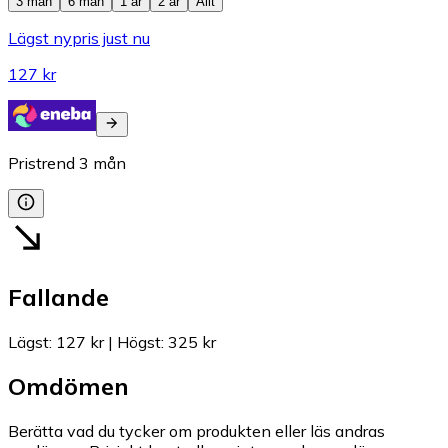
3 mån
6 mån
1 år
2 år
Allt
Lägst nypris just nu
127 kr
Pristrend
3
mån
Fallande
Lägst
:
127 kr
|
Högst
:
325 kr
Omdömen
Berätta vad du tycker om produkten eller läs andras