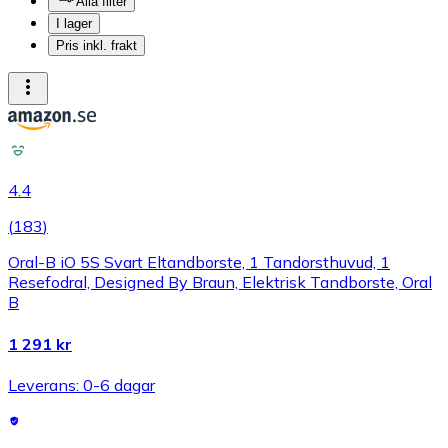
Alla filter
I lager
Pris inkl. frakt
4.4
(
183
)
Oral-B iO 5S Svart Eltandborste, 1 Tandorsthuvud, 1
Resefodral, Designed By Braun, Elektrisk Tandborste, Oral
B
1 291 kr
Leverans: 0-6 dagar