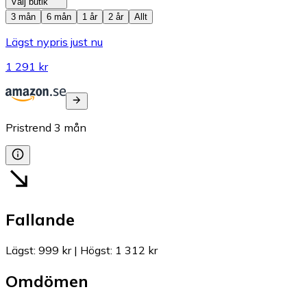
Välj butik
3 mån
6 mån
1 år
2 år
Allt
Lägst nypris just nu
1 291 kr
Pristrend
3
mån
Fallande
Lägst
:
999 kr
|
Högst
:
1 312 kr
Omdömen