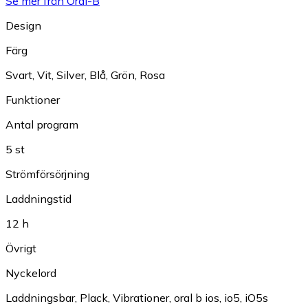
Se mer från Oral-B
Design
Färg
Svart
,
Vit
,
Silver
,
Blå
,
Grön
,
Rosa
Funktioner
Antal program
5 st
Strömförsörjning
Laddningstid
12 h
Övrigt
Nyckelord
Laddningsbar
,
Plack
,
Vibrationer
,
oral b ios
,
io5
,
iO5s