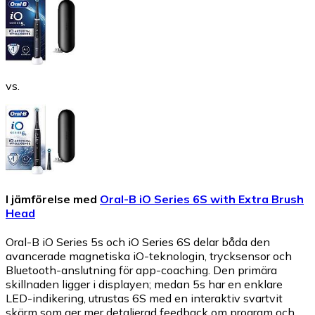
vs.
I jämförelse med
Oral-B iO Series 6S with Extra Brush
Head
Oral-B iO Series 5s och iO Series 6S delar båda den
avancerade magnetiska iO-teknologin, trycksensor och
Bluetooth-anslutning för app-coaching. Den primära
skillnaden ligger i displayen; medan 5s har en enklare
LED-indikering, utrustas 6S med en interaktiv svartvit
skärm som ger mer detaljerad feedback om program och