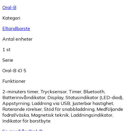
Oral-B
Kategori
Eltandborste
Antal enheter
1 st
Serie
Oral-B iO 5
Funktioner
2-minuters timer
,
Trycksensor
,
Timer
,
Bluetooth
,
Batterinivåindikator
,
Display
,
Statusindikator (LED-diod)
,
Appstyrning
,
Laddning via USB
,
Justerbar hastighet
,
Roterande rörelser
,
Stöd för snabbladdning
,
Medföljande
fodral/väska
,
Magnetisk teknik
,
Laddningsindikator
,
Indikator för borstbyte