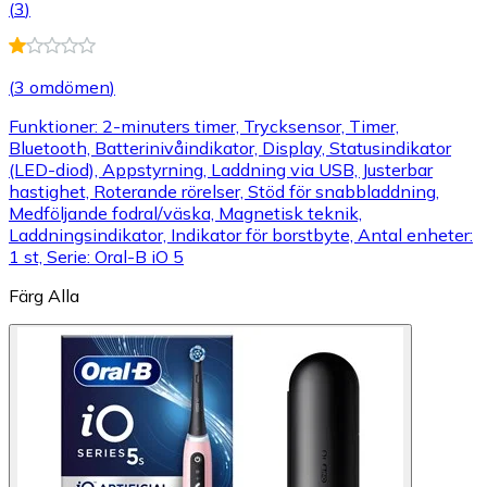
(
3
)
(
3 omdömen
)
Funktioner: 2-minuters timer, Trycksensor, Timer,
Bluetooth, Batterinivåindikator, Display, Statusindikator
(LED-diod), Appstyrning, Laddning via USB, Justerbar
hastighet, Roterande rörelser, Stöd för snabbladdning,
Medföljande fodral/väska, Magnetisk teknik,
Laddningsindikator, Indikator för borstbyte, Antal enheter:
1 st, Serie: Oral-B iO 5
Färg
Alla