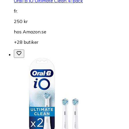
Oral-B iO Ultimate Clean 4-pack
fr.
250 kr
hos
Amazon.se
+28 butiker