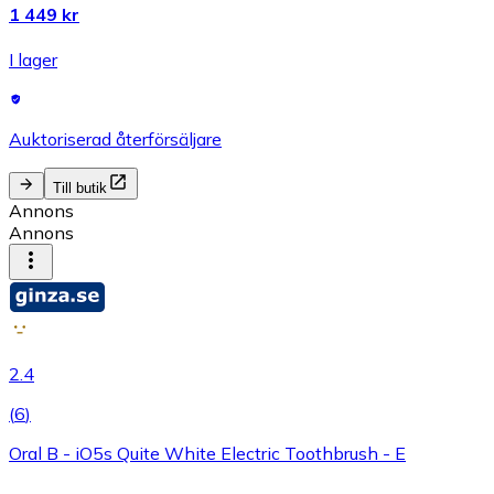
1 449 kr
I lager
Auktoriserad återförsäljare
Till butik
Annons
Annons
2.4
(
6
)
Oral B - iO5s Quite White Electric Toothbrush - E