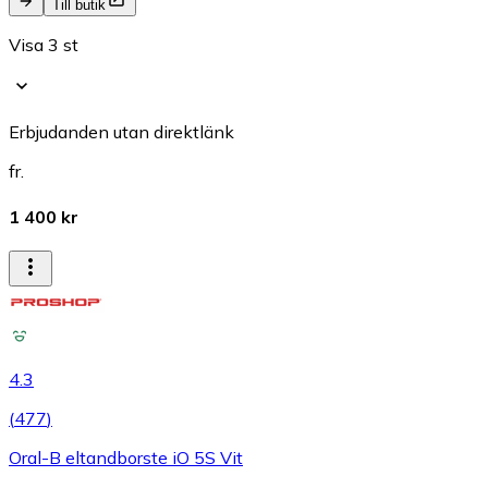
Till butik
Visa 3 st
Erbjudanden utan direktlänk
fr.
1 400 kr
4.3
(
477
)
Oral-B eltandborste iO 5S Vit