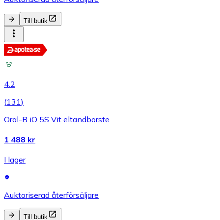
Till butik
4.2
(
131
)
Oral-B iO 5S Vit eltandborste
1 488 kr
I lager
Auktoriserad återförsäljare
Till butik