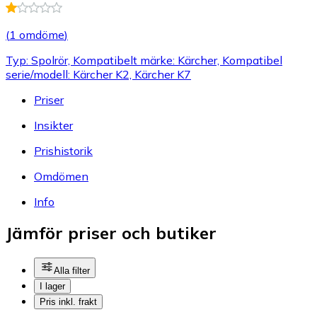
(
1 omdöme
)
Typ: Spolrör, Kompatibelt märke: Kärcher, Kompatibel
serie/modell: Kärcher K2, Kärcher K7
Priser
Insikter
Prishistorik
Omdömen
Info
Jämför priser och butiker
Alla filter
I lager
Pris inkl. frakt