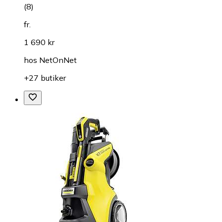
(
8
)
fr.
1 690 kr
hos
NetOnNet
+27 butiker