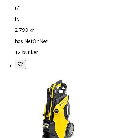
(
7
)
fr.
2 790 kr
hos
NetOnNet
+2 butiker