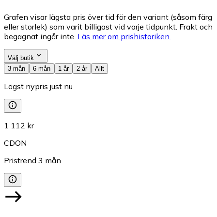
Grafen visar lägsta pris över tid för den variant (såsom färg
eller storlek) som varit billigast vid varje tidpunkt. Frakt och
begagnat ingår inte.
Läs mer om prishistoriken.
Välj butik
3 mån
6 mån
1 år
2 år
Allt
Lägst nypris just nu
1 112 kr
CDON
Pristrend
3
mån