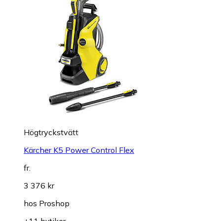
Högtryckstvätt
Kärcher K5 Power Control Flex
fr.
3 376 kr
hos
Proshop
+11 butiker