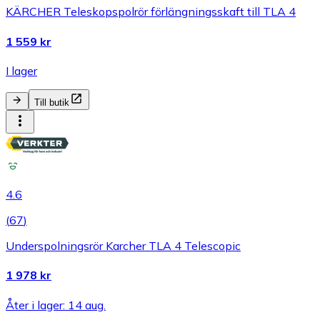
KÄRCHER Teleskopspolrör förlängningsskaft till TLA 4
1 559 kr
I lager
Till butik
4.6
(
67
)
Underspolningsrör Karcher TLA 4 Telescopic
1 978 kr
Åter i lager: 14 aug.