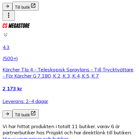
Till butik
4.3
(
500+
)
Kärcher Tla 4 - Teleskopisk Spraylans - Till Trycktvättare
- För Kärcher G 7.180, K 2, K 3, K 4, K 5, K 7
2 173 kr
Leverans: 2-4 dagar
Till butik
Vi har hittat produkten i totalt 11 butiker, varav 6 är
partnerbutiker hos Prisjakt och har direktlänk till butiken.
Hur vi visar priser och butiker.