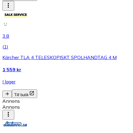
3.8
(
1
)
Kärcher TLA 4 TELESKOPISKT SPOLHANDTAG 4 M
1 559 kr
I lager
Till butik
Annons
Annons