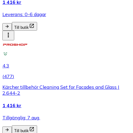
1 416 kr
Leverans: 0-6 dagar
Till butik
4.3
(
477
)
Kärcher tillbehör Cleaning Set for Facades and Glass |
2.644-2
1 416 kr
Tillgänglig: 7 aug.
Till butik