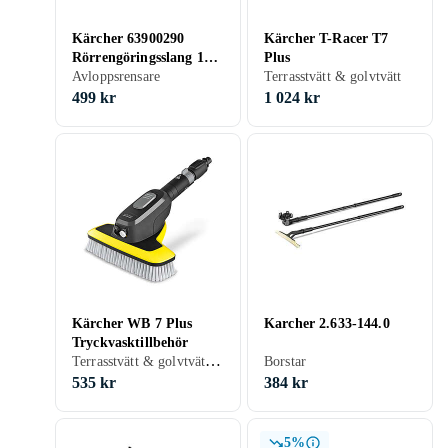
Kärcher 63900290
Kärcher T-Racer T7
Rörrengöringsslang 120
Plus
bar, M22 30 m
Avloppsrensare
Terrasstvätt & golvtvätt
499 kr
1 024 kr
Kärcher WB 7 Plus
Karcher 2.633-144.0
Tryckvasktillbehör
Terrasstvätt & golvtvätt, Rotormunstycke, Flatstrålemunstycke
Borstar
535 kr
384 kr
5%