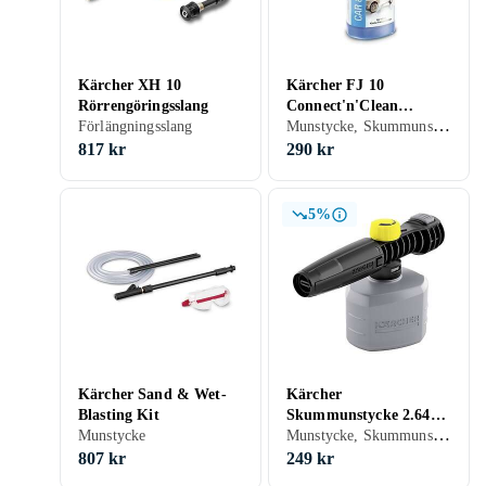
Kärcher XH 10
Kärcher FJ 10
Rörrengöringsslang
Connect'n'Clean
Munstycke, Skummunstycke
Förlängningsslang
Bilskumtvättrengörare
817 kr
290 kr
5%
Kärcher Sand & Wet-
Kärcher
Blasting Kit
Skummunstycke 2.644-
Munstycke, Skummunstycke
Munstycke
135.0
807 kr
249 kr