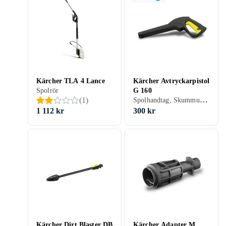
Kärcher TLA 4 Lance
Kärcher Avtryckarpistol
Spolrör
G 160
Spolhandtag, Skummunstycke
(
1
)
1 112 kr
300 kr
Kärcher Dirt Blaster DB
Kärcher Adapter M