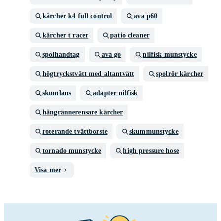
kärcher k4 full control
ava p60
kärcher t racer
patio cleaner
spolhandtag
ava go
nilfisk munstycke
högtryckstvätt med altantvätt
spolrör kärcher
skumlans
adapter nilfisk
hängrännerensare kärcher
roterande tvättborste
skummunstycke
tornado munstycke
high pressure hose
Visa mer