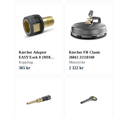
Kärcher Adapter
Kärcher FR Classic
EASY!Lock 8 (M18
26842 21110160
Tillbehör till Spolrör)
Koppling
Munstycke
365 kr
2 322 kr