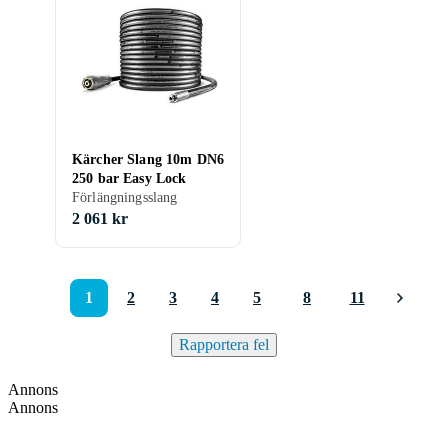
Kärcher Slang 10m DN6
250 bar Easy Lock
Förlängningsslang
2 061 kr
1
2
3
4
5
8
11
Rapportera fel
Annons
Annons