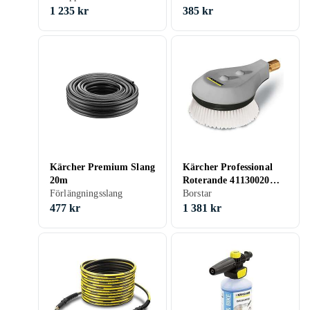
1 235 kr
385 kr
Kärcher Premium Slang
Kärcher Professional
20m
Roterande 41130020
Förlängningsslang
Tvättborste
Borstar
477 kr
1 381 kr