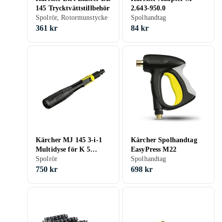
145 Trycktvättstillbehör
2.643-950.0
Spolrör, Rotormunstycke
Spolhandtag
361 kr
84 kr
Kärcher MJ 145 3-i-1
Kärcher Spolhandtag
Multidyse för K 5
EasyPress M22
Premium Full Control
Spolrör
Spolhandtag
Plus, K 5 Premium Full
750 kr
698 kr
Control Plus Flex