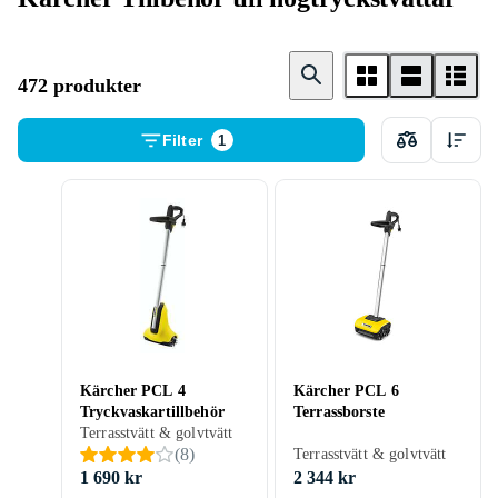
472 produkter
Filter
1
Kärcher PCL 4
Kärcher PCL 6
Tryckvaskartillbehör
Terrassborste
Terrasstvätt & golvtvätt
(
8
)
Terrasstvätt & golvtvätt
1 690 kr
2 344 kr