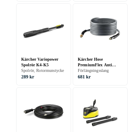
Kärcher Variopower
Kärcher Hose
Spolrör K4-K5
PremiumFlex Anti
Spolrör, Rotormunstycke
Twist
Förlängningsslang
289 kr
681 kr