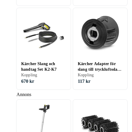
Kärcher Slang och
Kärcher Adapter för
handtag Set K2-K7
slang till tryckluftsslang
Koppling
Quick Connect M22
Koppling
4.470-041.0
670 kr
117 kr
Annons