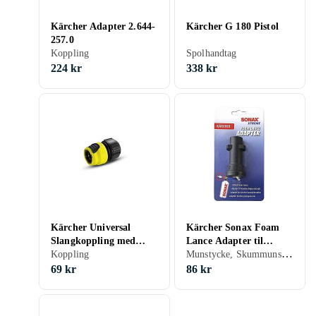
Kärcher Adapter 2.644-
Kärcher G 180 Pistol
257.0
Koppling
Spolhandtag
224 kr
338 kr
Kärcher Universal
Kärcher Sonax Foam
Slangkoppling med
Lance Adapter til
Munstycke, Skummunstycke
Aqua Stop
Koppling
høytrykksspyler
69 kr
86 kr