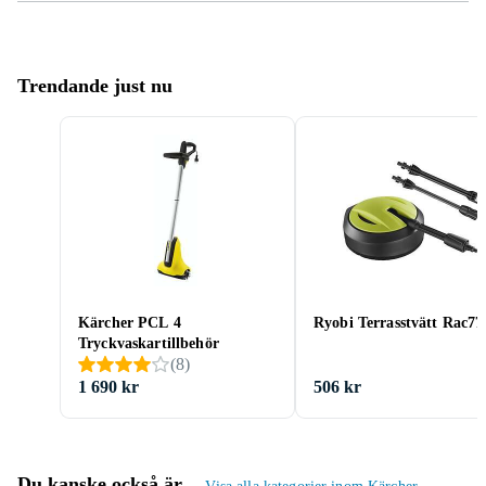
Trendande just nu
Kärcher PCL 4
Ryobi Terrasstvätt Rac77
Tryckvaskartillbehör
(
8
)
1 690 kr
506 kr
Du kanske också är