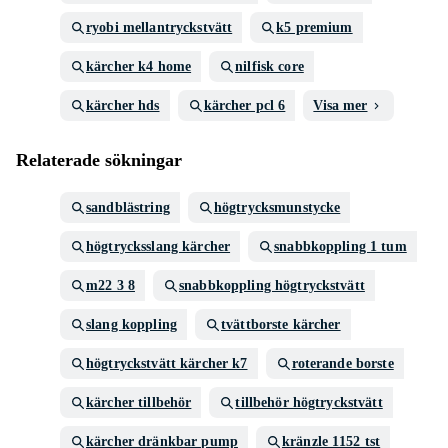
ryobi mellantryckstvätt
k5 premium
kärcher k4 home
nilfisk core
kärcher hds
kärcher pcl 6
Visa mer
Relaterade sökningar
sandblästring
högtrycksmunstycke
högtrycksslang kärcher
snabbkoppling 1 tum
m22 3 8
snabbkoppling högtryckstvätt
slang koppling
tvättborste kärcher
högtryckstvätt kärcher k7
roterande borste
kärcher tillbehör
tillbehör högtryckstvätt
kärcher dränkbar pump
kränzle 1152 tst