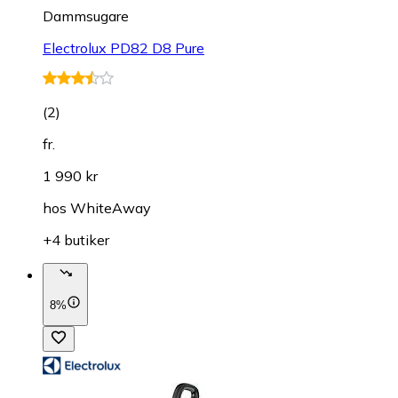
Dammsugare
Electrolux PD82 D8 Pure
(
2
)
fr.
1 990 kr
hos
WhiteAway
+4 butiker
8%