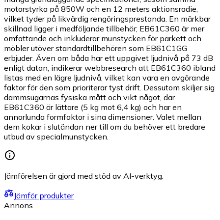
motorstyrka på 850W och en 12 meters aktionsradie,
vilket tyder på likvärdig rengöringsprestanda. En märkbar
skillnad ligger i medföljande tillbehör; EB61C360 är mer
omfattande och inkluderar munstycken för parkett och
möbler utöver standardtillbehören som EB61C1GG
erbjuder. Även om båda har ett uppgivet ljudnivå på 73 dB
enligt datan, indikerar webbresearch att EB61C360 ibland
listas med en lägre ljudnivå, vilket kan vara en avgörande
faktor för den som prioriterar tyst drift. Dessutom skiljer sig
dammsugarnas fysiska mått och vikt något, där
EB61C360 är lättare (5 kg mot 6,4 kg) och har en
annorlunda formfaktor i sina dimensioner. Valet mellan
dem kokar i slutändan ner till om du behöver ett bredare
utbud av specialmunstycken.
Jämförelsen är gjord med stöd av AI-verktyg.
Jämför produkter
Annons