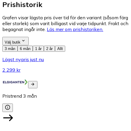
Prishistorik
Grafen visar lägsta pris över tid för den variant (såsom färg
eller storlek) som varit billigast vid varje tidpunkt. Frakt och
begagnat ingår inte.
Läs mer om prishistoriken.
Välj butik
3 mån
6 mån
1 år
2 år
Allt
Lägst nypris just nu
2 299 kr
Pristrend
3
mån