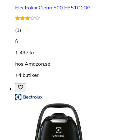
Electrolux Clean 500 EB51C1OG
(
1
)
fr.
1 437 kr
hos
Amazon.se
+4 butiker