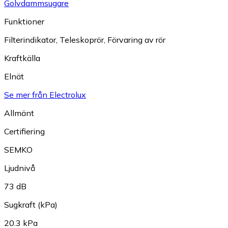
Golvdammsugare
Funktioner
Filterindikator
,
Teleskoprör
,
Förvaring av rör
Kraftkälla
Elnät
Se mer från Electrolux
Allmänt
Certifiering
SEMKO
Ljudnivå
73 dB
Sugkraft (kPa)
20.3 kPa