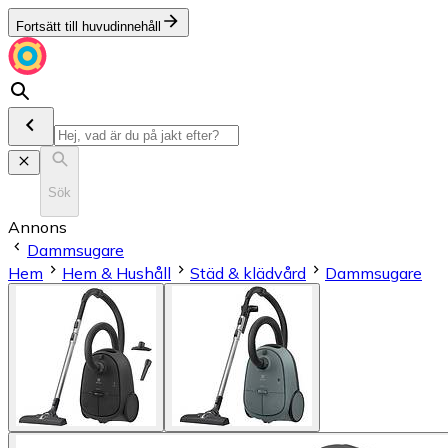
Fortsätt till huvudinnehåll
Sök
Annons
Dammsugare
Hem
Hem & Hushåll
Städ & klädvård
Dammsugare