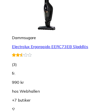
Dammsugare
Electrolux Ergorapido EERC73EB Sladdlös
(
3
)
fr.
990 kr
hos
Webhallen
+7 butiker