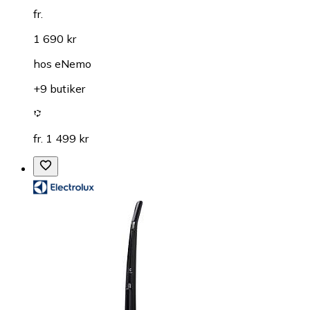
fr.
1 690 kr
hos
eNemo
+9 butiker
fr. 1 499 kr