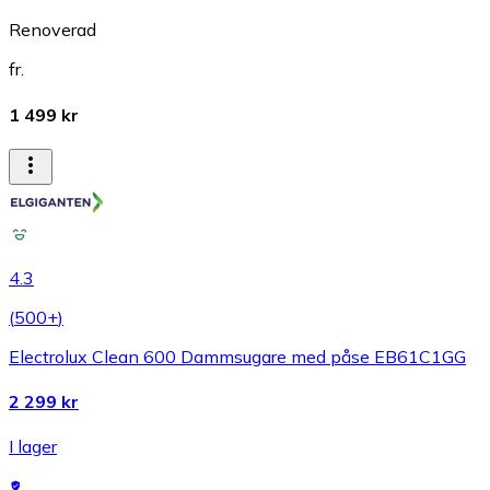
Renoverad
fr.
1 499 kr
4.3
(
500+
)
Electrolux Clean 600 Dammsugare med påse EB61C1GG
2 299 kr
I lager