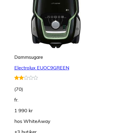
Dammsugare
Electrolux EUOC9GREEN
(
70
)
fr.
1 990 kr
hos
WhiteAway
+3 butiker